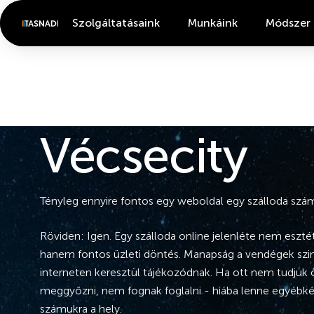
Szolgáltatásaink
Munkáink
Módszer
Vécsecity
Tényleg ennyire fontos egy weboldal egy szálloda szá
Röviden: Igen. Egy szálloda online jelenléte nem esztét
hanem fontos üzleti döntés. Manapság a vendégek szin
interneten keresztül tájékozódnak. Ha ott nem tudjuk 
meggyőzni, nem fognak foglalni - hiába lenne egyébké
számukra a hely.