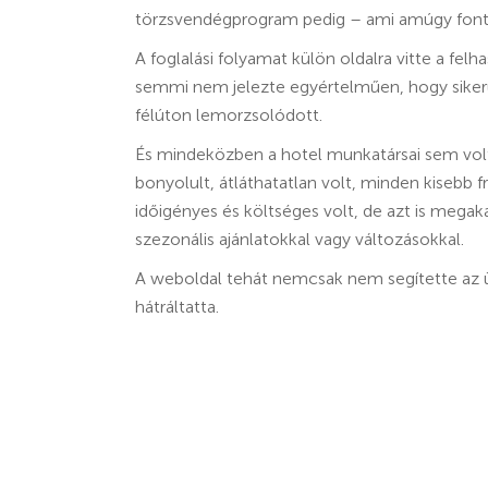
törzsvendégprogram pedig – ami amúgy fontos 
A foglalási folyamat külön oldalra vitte a fel
semmi nem jelezte egyértelműen, hogy sikerü
félúton lemorzsolódott.
És mindeközben a hotel munkatársai sem vol
bonyolult, átláthatatlan volt, minden kisebb f
időigényes és költséges volt, de azt is megak
szezonális ajánlatokkal vagy változásokkal.
A weboldal tehát nemcsak nem segítette az 
hátráltatta.