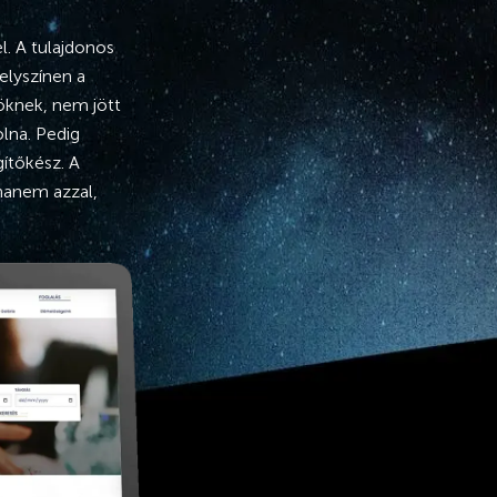
l. A tulajdonos
elyszínen a
söknek, nem jött
olna. Pedig
gítőkész. A
hanem azzal,