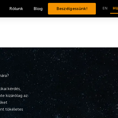
EN
H
Rólunk
Blog
Beszélgessünk!
mára?
ikai kérdés,
te kizárólag az
őket
nt tökéletes