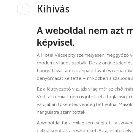
Kihívás
1
A weboldal nem azt m
képvisel.
A Hotel Vécsecity személyesen meggyőző vol
modern, világos szobák. De az online jelenlét
tipográfiával, antik színpalettával és romanti
benyomását keltette – miközben a szálloda stí
Ez a félrevezető vizuális világ már az első má
Volt, aki emiatt nem is jutott el a foglalási
valójában tökéletes vendég lett volna. Mások
hangulatra számítottak.
A weboldal tartalmilag sem segített: a szöveg
nélkül sorolták a részleteket. Az ajánlatok e