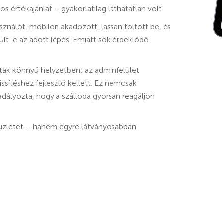
értékajánlat – gyakorlatilag láthatatlan volt.
használót, mobilon akadozott, lassan töltött be, és
lt-e az adott lépés. Emiatt sok érdeklődő
tak könnyű helyzetben: az adminfelület
rissítéshez fejlesztő kellett. Ez nemcsak
adályozta, hogy a szálloda gyorsan reagáljon
üzletet – hanem egyre látványosabban