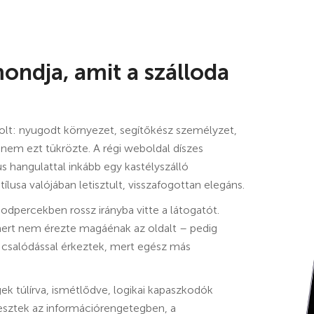
ondja, amit a szálloda
t: nyugodt környezet, segítőkész személyzet,
 nem ezt tükrözte. A régi weboldal díszes
kus hangulattal inkább egy kastélyszálló
lusa valójában letisztult, visszafogottan elegáns.
sodpercekben rossz irányba vitte a látogatót.
g, mert nem érezte magáénak az oldalt – pedig
 csalódással érkeztek, mert egész más
ek túlírva, ismétlődve, logikai kapaszkodók
lvesztek az információrengetegben, a