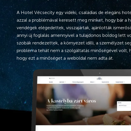
A Hotel Vécsecity egy vidéki, családias de elegáns hote
azzal a problémával keresett meg minket, hogy bár a h
vendégek elégedettek, visszajártak, ajánlották ismerő
annyi új foglalás amennyivel a tulajdonos boldog lett v
szobák rendezettek, a környezet idilli, a személyzet se
probléma tehát nem a szolgáltatás minőségével volt, 
hogy ezt a minőséget a weboldal nem adta át.