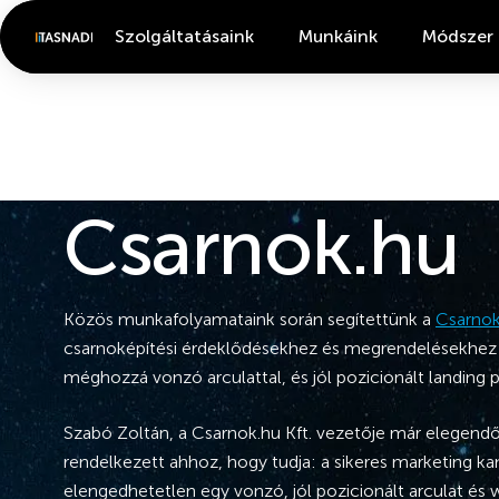
Szolgáltatásaink
Munkáink
Módszer
Csarnok.hu
Közös munkafolyamataink során segítettünk a
Csarnok
csarnoképítési érdeklődésekhez és megrendelésekhez j
méghozzá vonzó arculattal, és jól pozicionált landing 
Szabó Zoltán, a Csarnok.hu Kft. vezetője már elegendő
rendelkezett ahhoz, hogy tudja: a sikeres marketing 
elengedhetetlen egy vonzó, jól pozicionált arculat és 