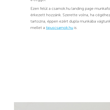
Ezen felül a csarnok.hu landing page munkafol
érkezett hozzánk. Szerette volna, ha cégéh
tartozna, éppen ezért dupla munkába vágtun
mellet a
tipuscsarnok.hu
is.