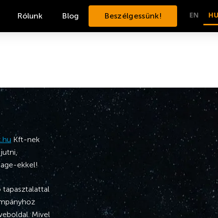
EN
H
Rólunk
Blog
Beszélgessünk!
.hu
Kft-nek
utni,
page-ekkel!
 tapasztalattal
kampányhoz
weboldal. Mivel