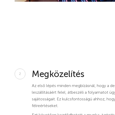
Megközelítés
2
Az első lépés minden megbízásnál, hogy a ded
leszállításáért felel, átbeszéli a folyamatot üg
sajátosságait. Ez kulcsfontosságú ahhoz, hog
félreértéseket.
Ezt követően kezdődhetett a munka: tartott