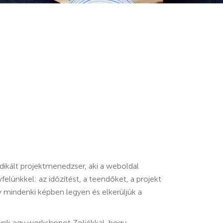
ikált projektmenedzser, aki a weboldal
yfelünkkel: az időzítést, a teendőket, a projekt
y mindenki képben legyen és elkerüljük a
unk egy workshopot Zoliékkal, hogy