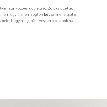
yamatai közben ügyfelünk, Zoli, új ötlettel
ez nem egy, hanem rögtön
két
online felület is
k bele, hogy megszülethessen a csarnok.hu