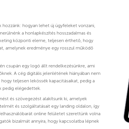
ak hozzánk: hogyan lehet új ügyfeleket vonzani,
lemerülnénk a honlapkészítés hosszadalmas és
keting központi eleme, teljesen érthető, hogy
 utat, amelynek eredménye egy rosszul működő
én csupán egy logó állt rendelkezésünkre, ami
ek. A cég digitális jelenlétének hiányában nem
ogy teljesen lekössék kapacitásaikat, pedig a
 pedig elégedettek.
enést és szövegezést alakítsunk ki, amelyek
lmét és szolgáltatásait egy landing oldalon, így
lhasználóbarát online felületet szerettünk volna
togatók bizalmát annyira, hogy kapcsolatba lépnek