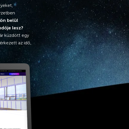
yeket,
lyzetben
dőn belül
ndője lesz?
ár küzdött egy
érkezett az idő,