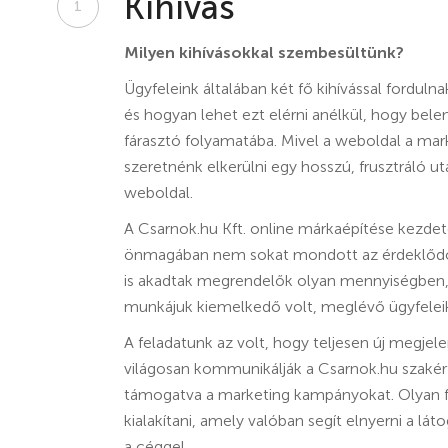
Kihívás
1
Milyen kihívásokkal szembesültünk?
Ügyfeleink általában két fő kihívással forduln
és hogyan lehet ezt elérni anélkül, hogy be
fárasztó folyamatába. Mivel a weboldal a mar
szeretnénk elkerülni egy hosszú, frusztráló
weboldal.
A Csarnok.hu Kft. online márkaépítése kezdet
önmagában nem sokat mondott az érdeklődőkn
is akadtak megrendelők olyan mennyiségben, h
munkájuk kiemelkedő volt, meglévő ügyfeleik
A feladatunk az volt, hogy teljesen új megjel
világosan kommunikálják a Csarnok.hu szakérte
támogatva a marketing kampányokat. Olyan fe
kialakítani, amely valóban segít elnyerni a lá
a céggel.