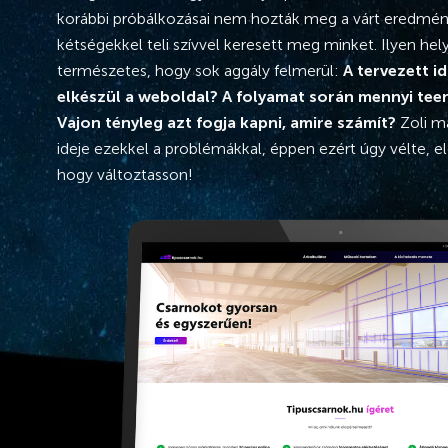
korábbi próbálkozásai nem hozták meg a várt eredmén
kétségekkel teli szívvel keresett meg minket. Ilyen he
természetes, hogy sok aggály felmerül:
A tervezett i
elkészül a weboldal? A folyamat során mennyi tee
Vajon tényleg azt fogja kapni, amire számít?
Zoli m
ideje ezekkel a problémákkal, éppen ezért úgy vélte, el
hogy változtasson!