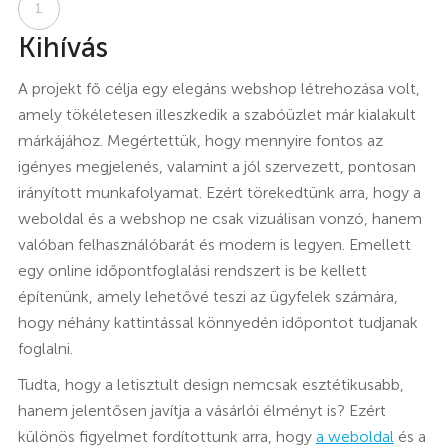
1
Kihívás
A projekt fő célja egy elegáns webshop létrehozása volt,
amely tökéletesen illeszkedik a szabóüzlet már kialakult
márkájához. Megértettük, hogy mennyire fontos az
igényes megjelenés, valamint a jól szervezett, pontosan
irányított munkafolyamat. Ezért törekedtünk arra, hogy a
weboldal és a webshop ne csak vizuálisan vonzó, hanem
valóban felhasználóbarát és modern is legyen. Emellett
egy online időpontfoglalási rendszert is be kellett
építenünk, amely lehetővé teszi az ügyfelek számára,
hogy néhány kattintással könnyedén időpontot tudjanak
foglalni.
Tudta, hogy a letisztult design nemcsak esztétikusabb,
hanem jelentősen javítja a vásárlói élményt is? Ezért
különös figyelmet fordítottunk arra, hogy
a weboldal
és a