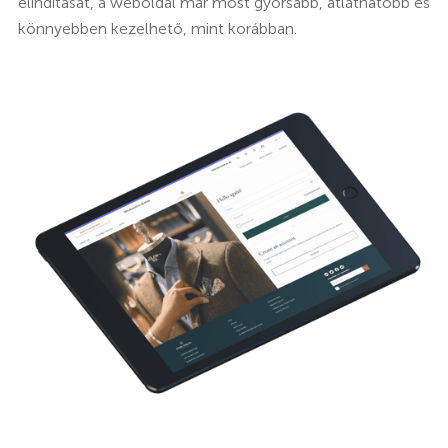
elindítását, a weboldal már most gyorsabb, átláthatóbb és
könnyebben kezelhető, mint korábban.