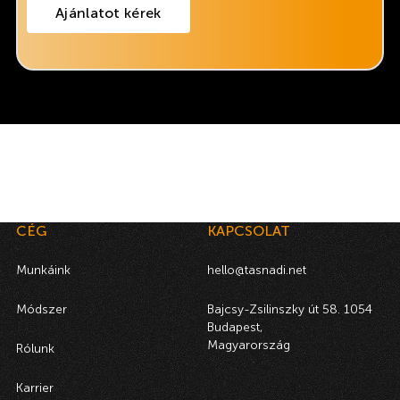
Ajánlatot kérek
CÉG
KAPCSOLAT
Munkáink
hello@tasnadi.net
Módszer
Bajcsy-Zsilinszky út 58. 1054
Budapest,
Magyarország
Rólunk
Karrier