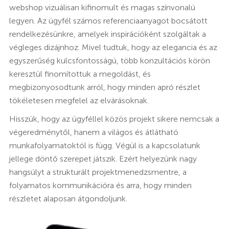
webshop vizuálisan kifinomult és magas színvonalú
legyen. Az ügyfél számos referenciaanyagot bocsátott
rendelkezésünkre, amelyek inspirációként szolgáltak a
végleges dizájnhoz. Mivel tudtuk, hogy az elegancia és az
egyszerűség kulcsfontosságú, több konzultációs körön
keresztül finomítottuk a megoldást, és
megbizonyosodtunk arról, hogy minden apró részlet
tökéletesen megfelel az elvárásoknak.
Hisszük, hogy az ügyféllel közös projekt sikere nemcsak a
végeredménytől, hanem a világos és átlátható
munkafolyamatoktól is függ. Végül is a kapcsolatunk
jellege döntő szerepet játszik. Ezért helyezünk nagy
hangsúlyt a strukturált projektmenedzsmentre, a
folyamatos kommunikációra és arra, hogy minden
részletet alaposan átgondoljunk.