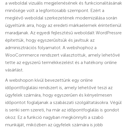
a weboldal vizuális megjelenésének és funkcionalitásának
minősége volt a legfontosabb szempont. Ezért a
meglévő weboldal szerkezetének modernizálása során
ügyeltünk arra, hogy az eredeti márkaelemek érintetlenül
maradjanak. Az egyedi fejlesztésű weboldalt WordPressre
építettük, hogy egyszerűsítsük és javítsuk az
adminisztrációs folyamatot. A webshophoz a
WooCommerce rendszert választottuk, amely lehetővé
tette az egyszerű termékkezelést és a hatékony online
vásárlást.
A webshopon kívül bevezettünk egy online
időpontfoglalási rendszert is, amely lehetővé teszi az
ügyfelek számára, hogy egyszerűen és kényelmesen
időpontot foglaljanak a szabászati szolgáltatásokra. Végül
is senki sem szereti, ha már az időpontfoglalás is gondot
okoz. Ez a funkció nagyban megkönnyíti a szabó
munkáját, miközben az ügyfelek számára is jobb