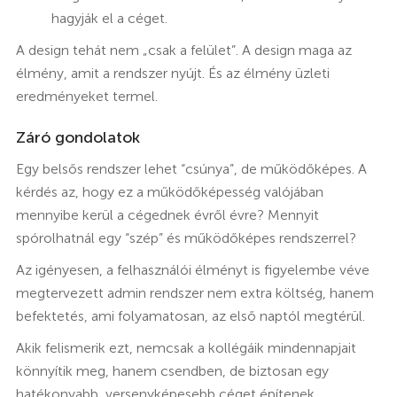
hagyják el a céget.
A design tehát nem „csak a felület”. A design maga az
élmény, amit a rendszer nyújt. És az élmény üzleti
eredményeket termel.
Záró gondolatok
Egy belsős rendszer lehet “csúnya”, de működőképes. A
kérdés az, hogy ez a működőképesség valójában
mennyibe kerül a cégednek évről évre? Mennyit
spórolhatnál egy “szép” és működőképes rendszerrel?
Az igényesen, a felhasználói élményt is figyelembe véve
megtervezett admin rendszer nem extra költség, hanem
befektetés, ami folyamatosan, az első naptól megtérül.
Akik felismerik ezt, nemcsak a kollégáik mindennapjait
könnyítik meg, hanem csendben, de biztosan egy
hatékonyabb, versenyképesebb céget építenek.