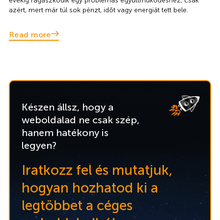
évekig ragaszkodik egy problémás együttműködéshez, csak
azért, mert már túl sok pénzt, időt vagy energiát tett bele.
Read more
Készen állsz, hogy a
weboldalad ne csak szép,
hanem hatékony is
legyen?
Iratkozz fel és mutatjuk,
hogyan hozhatod ki a
legtöbbet a céges