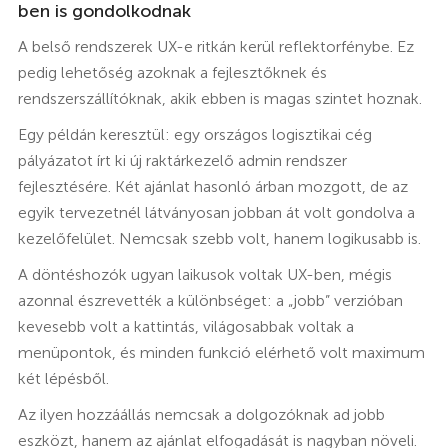
ben is gondolkodnak
A belső rendszerek UX-e ritkán kerül reflektorfénybe. Ez
pedig lehetőség azoknak a fejlesztőknek és
rendszerszállítóknak, akik ebben is magas szintet hoznak.
Egy példán keresztül: egy országos logisztikai cég
pályázatot írt ki új raktárkezelő admin rendszer
fejlesztésére. Két ajánlat hasonló árban mozgott, de az
egyik tervezetnél látványosan jobban át volt gondolva a
kezelőfelület. Nemcsak szebb volt, hanem logikusabb is.
A döntéshozók ugyan laikusok voltak UX-ben, mégis
azonnal észrevették a különbséget: a „jobb” verzióban
kevesebb volt a kattintás, világosabbak voltak a
menüpontok, és minden funkció elérhető volt maximum
két lépésből.
Az ilyen hozzáállás nemcsak a dolgozóknak ad jobb
eszközt, hanem az ajánlat elfogadását is nagyban növeli.