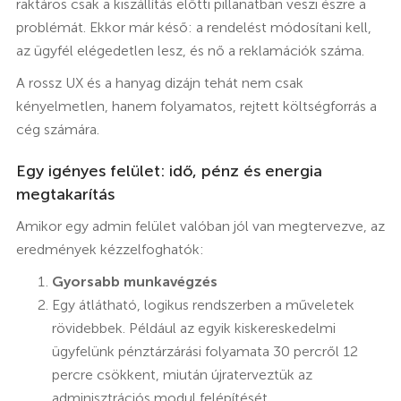
raktáros csak a kiszállítás előtti pillanatban veszi észre a
problémát. Ekkor már késő: a rendelést módosítani kell,
az ügyfél elégedetlen lesz, és nő a reklamációk száma.
A rossz UX és a hanyag dizájn tehát nem csak
kényelmetlen, hanem folyamatos, rejtett költségforrás a
cég számára.
Egy igényes felület: idő, pénz és energia
megtakarítás
Amikor egy admin felület valóban jól van megtervezve, az
eredmények kézzelfoghatók:
Gyorsabb munkavégzés
Egy átlátható, logikus rendszerben a műveletek
rövidebbek. Például az egyik kiskereskedelmi
ügyfelünk pénztárzárási folyamata 30 percről 12
percre csökkent, miután újraterveztük az
adminisztrációs modul felépítését.