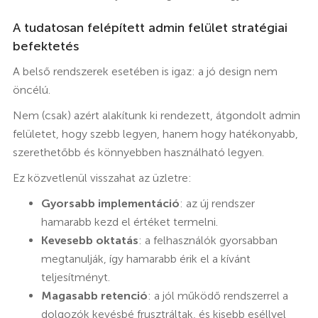
A tudatosan felépített admin felület stratégiai
befektetés
A belső rendszerek esetében is igaz: a jó design nem
öncélú.
Nem (csak) azért alakítunk ki rendezett, átgondolt admin
felületet, hogy szebb legyen, hanem hogy hatékonyabb,
szerethetőbb és könnyebben használható legyen.
Ez közvetlenül visszahat az üzletre:
Gyorsabb implementáció
: az új rendszer
hamarabb kezd el értéket termelni.
Kevesebb oktatás
: a felhasználók gyorsabban
megtanulják, így hamarabb érik el a kívánt
teljesítményt.
Magasabb retenció
: a jól működő rendszerrel a
dolgozók kevésbé frusztráltak, és kisebb eséllyel