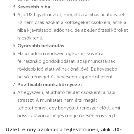
Kevesebb hiba
A jó UX figyelmeztet, megelőzi a hibás adatbevitelt.
Ez nem csak azokat a költségeket csökkeni, amik a
hiba kijavításából adódnak, de az ellenőrzési köröket
is csökkenti.
Gyorsabb betanulás
Ha az admin rendszer logikus és követi a
felhasználó gondolkodását, az új munkatársak
rövidebb idő alatt válnak önállóvá. Ez kevesebb
belső tréninget és kevesebb supportot jelent.
Pozitívabb munkakörnyezet
Az egyszerű, átlátható felület csökkenti a napi
stresszt. A munkatárs nem érzi magát
tehetetlennek egy bonyolult rendszer előtt, ami
hosszú távon a kiégés megelőzésében is segít.
Üzleti előny azoknak a fejlesztőknek, akik UX-