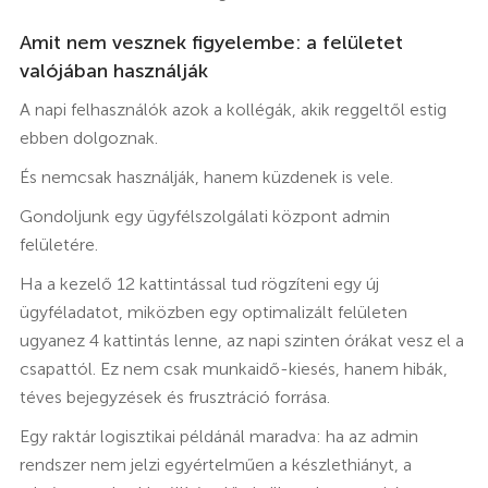
Amit nem vesznek figyelembe: a felületet
valójában használják
A napi felhasználók azok a kollégák, akik reggeltől estig
ebben dolgoznak.
És nemcsak használják, hanem küzdenek is vele.
Gondoljunk egy ügyfélszolgálati központ admin
felületére.
Ha a kezelő 12 kattintással tud rögzíteni egy új
ügyféladatot, miközben egy optimalizált felületen
ugyanez 4 kattintás lenne, az napi szinten órákat vesz el a
csapattól. Ez nem csak munkaidő-kiesés, hanem hibák,
téves bejegyzések és frusztráció forrása.
Egy raktár logisztikai példánál maradva: ha az admin
rendszer nem jelzi egyértelműen a készlethiányt, a