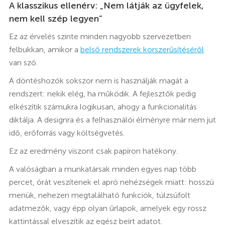
A klasszikus ellenérv: „Nem látják az ügyfelek,
nem kell szép legyen”
Ez az érvelés szinte minden nagyobb szervezetben
felbukkan, amikor a
belső rendszerek korszerűsítéséről
van szó.
A döntéshozók sokszor nem is használják magát a
rendszert: nekik elég, ha működik. A fejlesztők pedig
elkészítik számukra logikusan, ahogy a funkcionalitás
diktálja. A designra és a felhasználói élményre már nem jut
idő, erőforrás vagy költségvetés.
Ez az eredmény viszont csak papíron hatékony.
A valóságban a munkatársak minden egyes nap több
percet, órát veszítenek el apró nehézségek miatt: hosszú
menük, nehezen megtalálható funkciók, túlzsúfolt
adatmezők, vagy épp olyan űrlapok, amelyek egy rossz
kattintással elveszítik az egész beírt adatot.