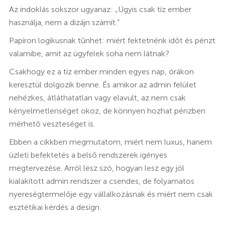
Az indoklás sokszor ugyanaz: „Úgyis csak tíz ember
használja, nem a dizájn számít.”
Papíron logikusnak tűnhet: miért fektetnénk időt és pénzt
valamibe, amit az ügyfelek soha nem látnak?
Csakhogy ez a tíz ember minden egyes nap, órákon
keresztül dolgozik benne. És amikor az admin felület
nehézkes, átláthatatlan vagy elavult, az nem csak
kényelmetlenséget okoz, de könnyen hozhat pénzben
mérhető veszteséget is.
Ebben a cikkben megmutatom, miért nem luxus, hanem
üzleti befektetés a belső rendszerek igényes
megtervezése. Arról lesz szó, hogyan lesz egy jól
kialakított admin rendszer a csendes, de folyamatos
nyereségtermelője egy vállalkozásnak és miért nem csak
esztétikai kérdés a design.