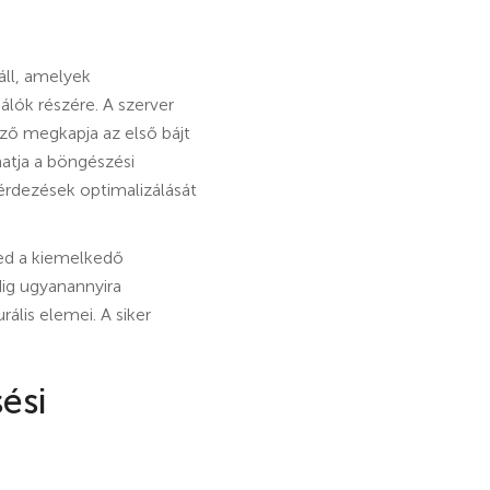
áll, amelyek
álók részére. A szerver
sző megkapja az első bájt
hatja a böngészési
érdezések optimalizálását
ned a kiemelkedő
ig ugyanannyira
ális elemei. A siker
ési