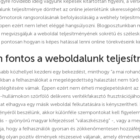
 egyre rövidebb ideig vagyunk képesek kitartottan figyelni, a ver
unk teljesítménye dönthet az online jelenlétünk sikerességéről
őmotorok rangsorolásának befolyásolásáig a webhely teljesít
éppen ezért nem lehet eléggé hangsúlyozni. Blogposztunkban m
n megvizsgáljuk a weboldal teljesítményének sokrétű és széles
a, pontosan hogyan is képes hatással lenni online törekvéseink 
an fontos a weboldalunk teljes
abb közhellyel kezdeni egy bekezdést, minthogy “a mai rohanó
nkban a felhasználókat a megelégedettség halasztást nem tűrő
kielégítésére várnak. Éppen ezért nem érheti meglepetésként az
-hullámokon szörfölő delikvens verítékfakasztó frusztrációjáh
kat elhagyva egy másik weboldal felkutatására is kényszerítheti
ményéről beszélünk, akkor különféle szempontokat kell figyele
ás - gyönyörű magyar kifejezéssel “válaszkészség” -, vagy a me
ja, hogy a felhasználók gyorsan és zökkenőmentesen hozzáférj
ig olyan pozitív élmények részeseivé váljanak, amely élmények 