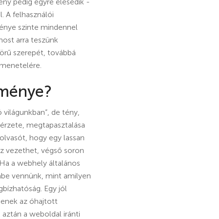
seny pedig egyre élesedik -
. A felhasználói
ménye szinte mindennel
ost arra teszünk
körű szerepét, továbbá
kimenetelére.
ítménye?
 világunkban”, de tény,
 érzete, megtapasztalása
 olvasót, hogy egy lassan
oz vezethet, végső soron
. Ha a webhely általános
mbe vennünk, mint amilyen
gbízhatóság. Egy jól
enek az óhajtott
aztán a weboldal iránti