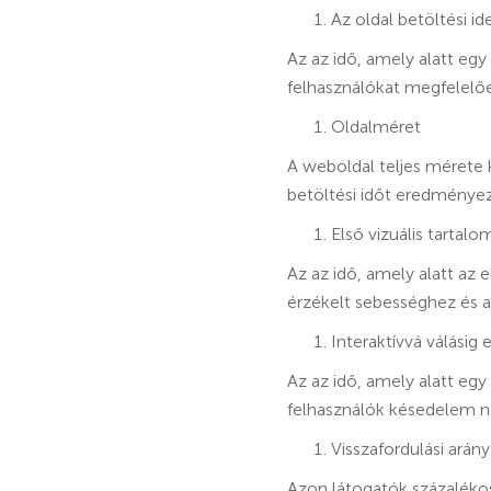
Az oldal betöltési id
Az az idő, amely alatt egy
felhasználókat megfelelő
Oldalméret
A weboldal teljes mérete 
betöltési időt eredménye
Első vizuális tartalo
Az az idő, amely alatt az 
érzékelt sebességhez és a
Interaktívvá válásig e
Az az idő, amely alatt egy 
felhasználók késedelem nél
Visszafordulási arány
Azon látogatók százalékos