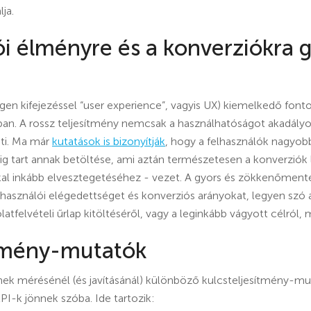
ja.
ói élményre és a konverziókra 
egen kifejezéssel “user experience”, vagyis UX) kiemelkedő fon
an. A rossz teljesítmény nemcsak a használhatóságot akadály
nti. Ma már
kutatások is bizonyítják
, hogy a felhasználók nagyob
káig tart annak betöltése, ami aztán természetesen a konverzió
kal inkább elvesztegetéséhez - vezet. A gyors és zökkenőment
elhasználói elégedettséget és konverziós arányokat, legyen szó a
latfelvételi űrlap kitöltéséről, vagy a leginkább vágyott célról, 
ítmény-mutatók
nek mérésénél (és javításánál) különböző kulcsteljesítmény-m
PI-k jönnek szóba. Ide tartozik: