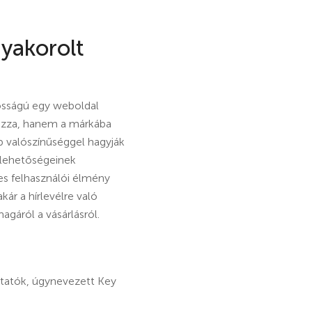
gyakorolt
tosságú egy weboldal
ozza, hanem a márkába
b valószínűséggel hagyják
k lehetőségeinek
es felhasználói élmény
kár a hírlevélre való
magáról a vásárlásról.
utatók, úgynevezett Key