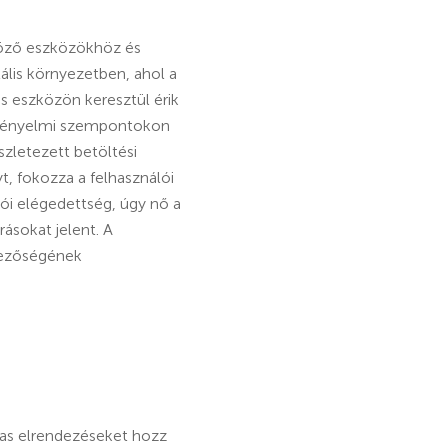
böző eszközökhöz és
lis környezetben, ahol a
s eszközön keresztül érik
ta kényelmi szempontokon
szletezett betöltési
t, fokozza a felhasználói
ói elégedettség, úgy nő a
ásokat jelent. A
mezőségének
lmas elrendezéseket hozz