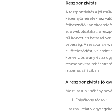
Reszponzivitás
A reszponzivitás a jól m
képernyőméretekhez való 
felhasználók az okostelef
el a weboldalakat, a resz
túl közvetlen hatással van
sebesség. A reszponzív web
elköteleződést, valamint 
konverziós arány és az ügy
reszponzivitás tehát str
maximalizálásában.
A reszponzivitás jó gy
Most lássunk néhány bevál
Folyékony rácsok
Használj relatív egységeke