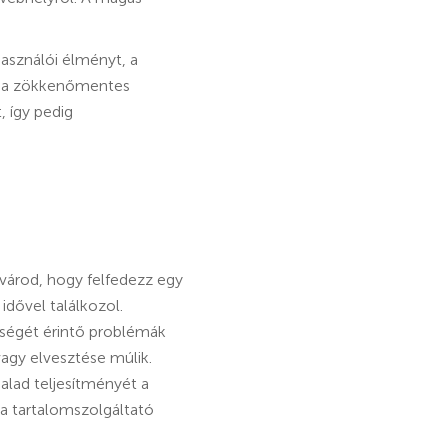
használói élményt, a
és a zökkenőmentes
 így pedig
g várod, hogy felfedezz egy
idővel találkozol.
sségét érintő problémák
gy elvesztése múlik.
alad teljesítményét a
 a tartalomszolgáltató