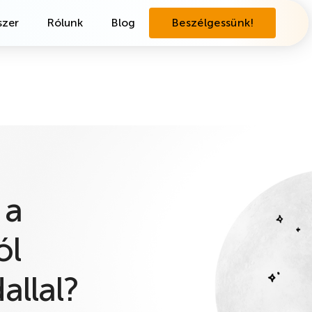
zer
Rólunk
Blog
Beszélgessünk!
 a
ól
allal?