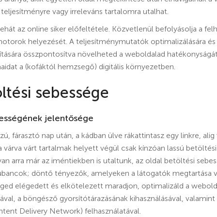
 teljesítményre vagy irreleváns tartalomra utalhat.
hát az online siker előfeltétele. Közvetlenül befolyásolja a fel
motorok helyezését. A teljesítménymutatók optimalizálására 
ítására összpontosítva növelheted a weboldalad hatékonyságát,
aidat a (kofáktól hemzsegő) digitális környezetben.
öltési sebessége
bességének jelentősége
ú, fárasztó nap után, a kádban ülve rákattintasz egy linkre, ali
 várva várt tartalmak helyett végül csak kínzóan lassú betöltési 
n arra már az iméntiekben is utaltunk, az oldal betöltési sebe
bancok; döntő tényezők, amelyeken a látogatók megtartása va
ed elégedett és elkötelezett maradjon, optimalizáld a webold
val, a böngésző gyorsítótárazásának kihasználásával, valamint
tent Delivery Network) felhasználatával.