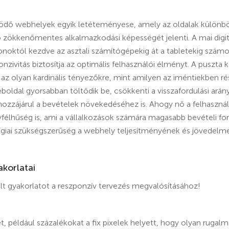
űködő webhelyek egyik letéteményese, amely az oldalak külön
zökkenőmentes alkalmazkodási képességét jelenti. A mai digitá
onoktól kezdve az asztali számítógépekig át a tabletekig számo
ponzivitás biztosítja az optimális felhasználói élményt. A pusz
 az olyan kardinális tényezőkre, mint amilyen az iméntiekben ré
oldal gyorsabban töltődik be, csökkenti a visszafordulási arány
hozzájárul a bevételek növekedéséhez is. Ahogy nő a felhasznál
félhűség is, ami a vállalkozások számára magasabb bevételi forr
atégiai szükségszerűség a webhely teljesítményének és jövedel
akorlatai
t gyakorlatot a reszponzív tervezés megvalósításához!
t, például százalékokat a fix pixelek helyett, hogy olyan ruga