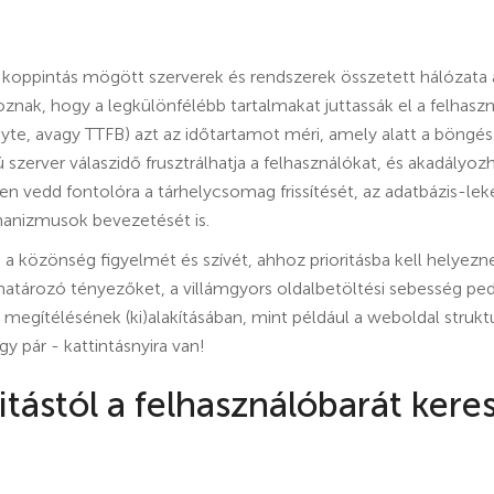
 koppintás mögött szerverek és rendszerek összetett hálózata 
znak, hogy a legkülönfélébb tartalmakat juttassák el a felhaszn
 Byte, avagy TTFB) azt az időtartamot méri, amely alatt a böngé
ú szerver válaszidő frusztrálhatja a felhasználókat, és akadályoz
en vedd fontolóra a tárhelycsomag frissítését, az adatbázis-lek
hanizmusok bevezetését is.
a közönség figyelmét és szívét, ahhoz prioritásba kell helyez
atározó tényezőket, a villámgyors oldalbetöltési sebesség ped
egítélésének (ki)alakításában, mint például a weboldal struktur
gy pár - kattintásnyira van!
itástól a felhasználóbarát keres