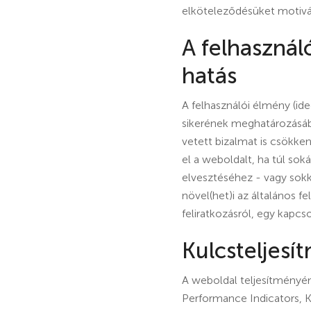
elköteleződésüket motivál
A felhasznál
hatás
A felhasználói élmény (id
sikerének meghatározásáb
vetett bizalmat is csökke
el a weboldalt, ha túl so
elvesztéséhez - vagy sok
növel(het)i az általános f
feliratkozásról, egy kapcso
Kulcsteljes
A weboldal teljesítményé
Performance Indicators, K