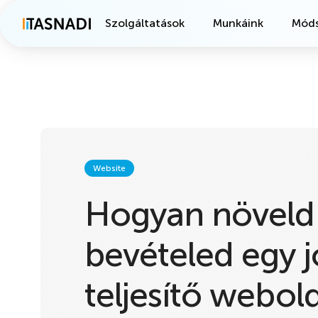
Szolgáltatások
Munkáink
Móds
Website
Hogyan növeld
bevételed egy j
teljesítő webold