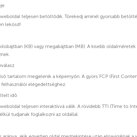
eje
 weboldal teljesen betöltődik. Törekedj aminél gyorsabb betölté
en lekösd!
kilobájtban (KB) vagy megabájtban (MB). A kisebb oldalméretek
znek.
mválasz
első tartalom megjelenik a képernyőn. A gyors FCP (First Content
 felhasználói elégedettséghez.
ltelt idő
weboldal teljesen interaktívvá válik. A rövidebb TTI (Time to Inte
kül tudjanak foglalkozni az oldallal.
 aránya, akik egyetlen oldal megtekintése után elnavigálnak a