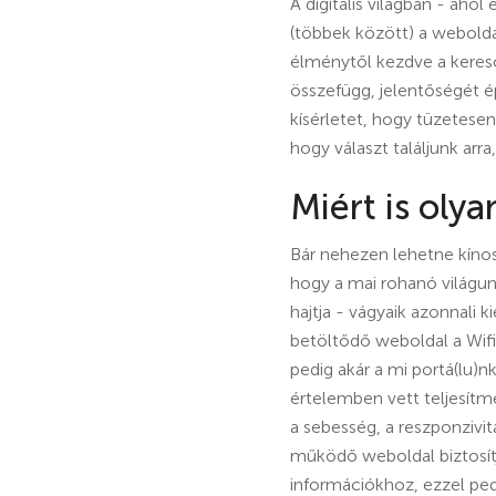
A digitális világban - ahol
(többek között) a weboldal
élménytől kezdve a keres
összefügg, jelentőségét 
kísérletet, hogy tüzetese
hogy választ találjunk arr
Miért is oly
Bár nehezen lehetne kínos
hogy a mai rohanó világu
hajtja - vágyaik azonnali 
betöltődő weboldal a Wifi
pedig akár a mi portá(lu)n
értelemben vett teljesít
a sebesség, a reszponzivit
működő weboldal biztosít
információkhoz, ezzel ped