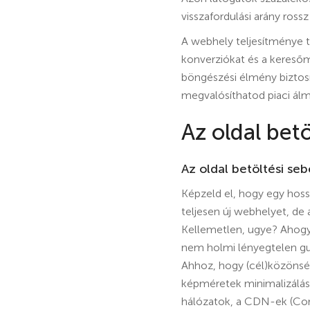
visszafordulási arány rossz
A webhely teljesítménye te
konverziókat és a kereső
böngészési élmény biztos
megvalósíthatod piaci álm
Az oldal bet
Az oldal betöltési se
Képzeld el, hogy egy hossz
teljesen új webhelyet, de a
Kellemetlen, ugye? Ahogya
nem holmi lényegtelen gu
Ahhoz, hogy (cél)közönség
képméretek minimalizálásá
hálózatok, a CDN-ek (Con