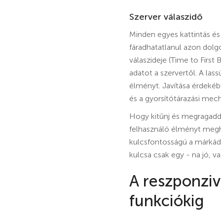
Szerver válaszidő
Minden egyes kattintás és
fáradhatatlanul azon dolgo
válaszideje (Time to First
adatot a szervertől. A lass
élményt. Javítása érdekéb
és a gyorsítótárazási mec
Hogy kitűnj és megragadd 
felhasználó élményt megh
kulcsfontosságú a márkád m
kulcsa csak egy - na jó, va
A reszponziv
funkciókig