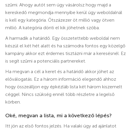
szűrni. Ahogy autót sem úgy vásárolsz hogy majd a
kereskedő megmondja mennyibe kerül úgy weboldalnál
is kell egy kategória. Ötszázezer öt millió vagy ötven
millió. A kategória dönti el kik jöhetnek szóba.
A harmadik a határidő. Egy összetettebb weboldal nem
készül el két hét alatt és ha számodra fontos egy közelgő
kampány akkor ezt érdemes tisztázni már a keresésnél. Ez
is segít szűrni a potenciális partnereket.
Ha megvan a cél a keret és a határidő akkor jöhet az
előválogatás. Ez a három információ elegendő ahhoz
hogy összeálljon egy épkézláb lista két három kiszemelt
céggel. Nincs szükség ennél több részletre a legelső
körben.
Oké, megvan a lista, mi a következő lépés?
Itt jön az első fontos jelzés. Ha valaki úgy ad ajánlatot