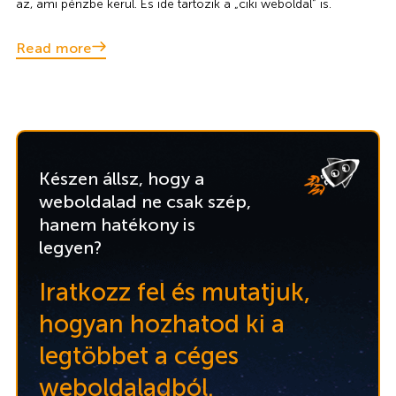
az, ami pénzbe kerül. És ide tartozik a „ciki weboldal” is.
Read more
Készen állsz, hogy a
weboldalad ne csak szép,
hanem hatékony is
legyen?
Iratkozz fel és mutatjuk,
hogyan hozhatod ki a
legtöbbet a céges
weboldaladból.