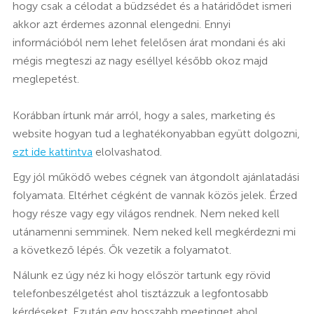
hogy csak a célodat a büdzsédet és a határidődet ismeri
akkor azt érdemes azonnal elengedni. Ennyi
információból nem lehet felelősen árat mondani és aki
mégis megteszi az nagy eséllyel később okoz majd
meglepetést.
Korábban írtunk már arról, hogy a sales, marketing és
website hogyan tud a leghatékonyabban együtt dolgozni,
ezt ide kattintva
elolvashatod.
Egy jól működő webes cégnek van átgondolt ajánlatadási
folyamata. Eltérhet cégként de vannak közös jelek. Érzed
hogy része vagy egy világos rendnek. Nem neked kell
utánamenni semminek. Nem neked kell megkérdezni mi
a következő lépés. Ők vezetik a folyamatot.
Nálunk ez úgy néz ki hogy először tartunk egy rövid
telefonbeszélgetést ahol tisztázzuk a legfontosabb
kérdéseket. Ezután egy hosszabb meetinget ahol