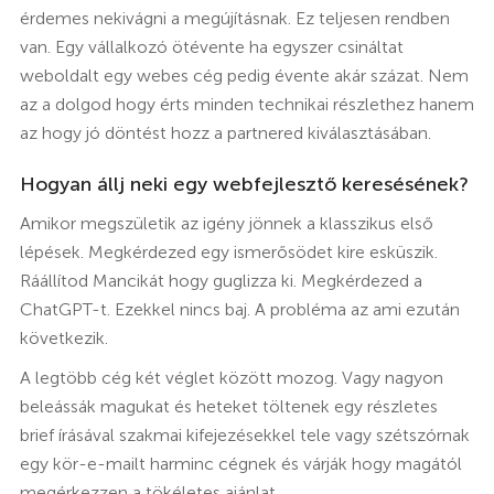
érdemes nekivágni a megújításnak. Ez teljesen rendben
van. Egy vállalkozó ötévente ha egyszer csináltat
weboldalt egy webes cég pedig évente akár százat. Nem
az a dolgod hogy érts minden technikai részlethez hanem
az hogy jó döntést hozz a partnered kiválasztásában.
Hogyan állj neki egy webfejlesztő keresésének?
Amikor megszületik az igény jönnek a klasszikus első
lépések. Megkérdezed egy ismerősödet kire esküszik.
Ráállítod Mancikát hogy guglizza ki. Megkérdezed a
ChatGPT-t. Ezekkel nincs baj. A probléma az ami ezután
következik.
A legtöbb cég két véglet között mozog. Vagy nagyon
beleássák magukat és heteket töltenek egy részletes
brief írásával szakmai kifejezésekkel tele vagy szétszórnak
egy kör-e-mailt harminc cégnek és várják hogy magától
megérkezzen a tökéletes ajánlat.