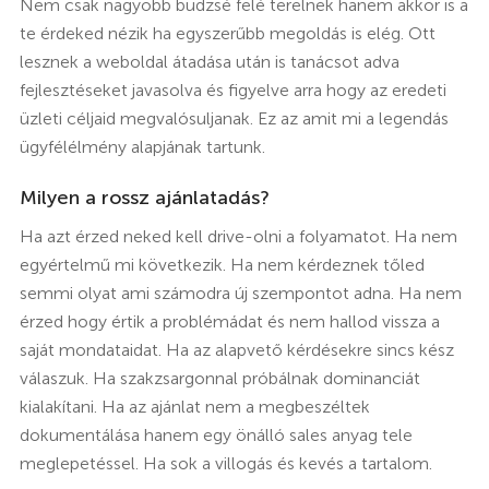
Nem csak nagyobb büdzsé felé terelnek hanem akkor is a
te érdeked nézik ha egyszerűbb megoldás is elég. Ott
lesznek a weboldal átadása után is tanácsot adva
fejlesztéseket javasolva és figyelve arra hogy az eredeti
üzleti céljaid megvalósuljanak. Ez az amit mi a legendás
ügyfélélmény alapjának tartunk.
Milyen a rossz ajánlatadás?
Ha azt érzed neked kell drive-olni a folyamatot. Ha nem
egyértelmű mi következik. Ha nem kérdeznek tőled
semmi olyat ami számodra új szempontot adna. Ha nem
érzed hogy értik a problémádat és nem hallod vissza a
saját mondataidat. Ha az alapvető kérdésekre sincs kész
válaszuk. Ha szakzsargonnal próbálnak dominanciát
kialakítani. Ha az ajánlat nem a megbeszéltek
dokumentálása hanem egy önálló sales anyag tele
meglepetéssel. Ha sok a villogás és kevés a tartalom.