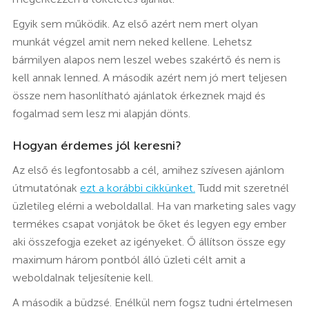
Egyik sem működik. Az első azért nem mert olyan
munkát végzel amit nem neked kellene. Lehetsz
bármilyen alapos nem leszel webes szakértő és nem is
kell annak lenned. A második azért nem jó mert teljesen
össze nem hasonlítható ajánlatok érkeznek majd és
fogalmad sem lesz mi alapján dönts.
Hogyan érdemes jól keresni?
Az első és legfontosabb a cél, amihez szívesen ajánlom
útmutatónak
ezt a korábbi cikkünket.
Tudd mit szeretnél
üzletileg elérni a weboldallal. Ha van marketing sales vagy
termékes csapat vonjátok be őket és legyen egy ember
aki összefogja ezeket az igényeket. Ő állítson össze egy
maximum három pontból álló üzleti célt amit a
weboldalnak teljesítenie kell.
A második a büdzsé. Enélkül nem fogsz tudni értelmesen