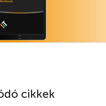
atégiai szemlélettel
j vagy meglévő márkádat.
e!
ódó cikkek