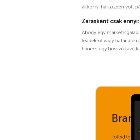
akkor is, ha közben volt p
Zárásként csak ennyi:
Ahogy egy marketingalap
leadekről vagy határidőkrő
hanem egy hosszú távú kap
Brand
Töltsd le e