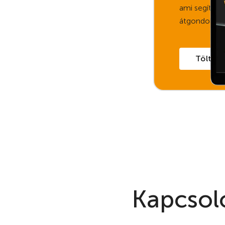
ami segít str
átgondolni ú
Töltsd l
Kapcsol