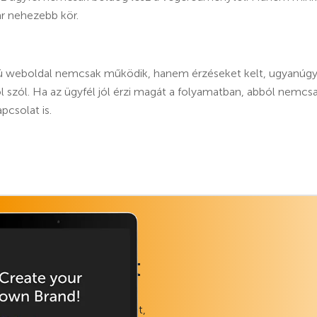
ár nehezebb kör.
ú weboldal nemcsak működik, hanem érzéseket kelt, ugyanúg
l szól. Ha az ügyfél jól érzi magát a folyamatban, abból nemcsa
csolat is.
 munkafüzet
zt az ingyenes dokumentumot,