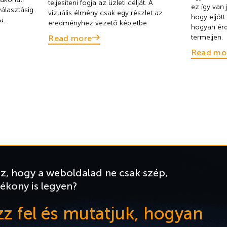
teljesíteni fogja az üzleti célját. A
ez így van 
választásig
vizuális élmény csak egy részlet az
hogy eljött
a.
eredményhez vezető képletbe
hogyan érd
termeljen.
Read more
Read mo
sz, hogy a weboldalad ne csak szép,
ékony is legyen?
zz fel és mutatjuk, hogyan