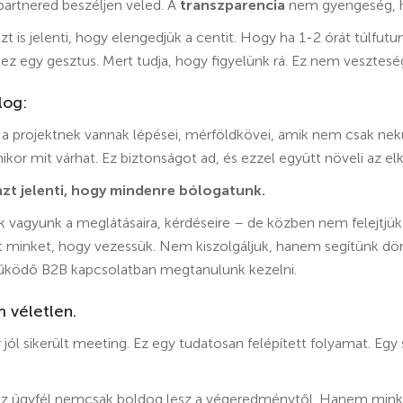
partnered beszéljen veled. A
transzparencia
nem gyengeség, h
t is jelenti, hogy elengedjük a centit. Hogy ha 1-2 órát túlfut
 ez egy gesztus. Mert tudja, hogy figyelünk rá. Ez nem vesztes
log:
a projektnek vannak lépései, mérföldkövei, amik nem csak nek
 mikor mit várhat. Ez biztonságot ad, és ezzel együtt növeli az e
azt jelenti, hogy mindenre bólogatunk.
 vagyunk a meglátásaira, kérdéseire – de közben nem felejtjük
tt minket, hogy vezessük. Nem kiszolgáljuk, hanem segítünk dön
működő B2B kapcsolatban megtanulunk kezelni.
 véletlen.
l sikerült meeting. Ez egy tudatosan felépített folyamat. Egy s
r az ügyfél nemcsak boldog lesz a végeredménytől. Hanem mink