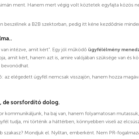
imán ment. Hanem mert végig volt köztetek egyfajta közös ne
en beszélnek a B2B szektorban, pedig itt kéne kezdődnie minde
lma..
 van intézve, amit kért”. Egy jól működő
ügyfélélmény mened
ja, amit kért, hanem azt is, amire valójában szüksége van és k
y bevonódhat.
ődő: az elégedett ügyfél nemcsak visszajön, hanem hozza magával
 de sorsfordító dolog.
kor kommunikáljunk, ha baj van, hanem folyamatosan mutassuk, 
yfél tudja, mi történik a háttérben, könnyebben viseli az elcsúsz
b szakasz? Mondjuk el. Nyíltan, emberként. Nem PR-fogalmaz