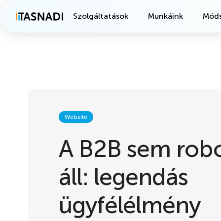
Szolgáltatások
Munkáink
Móds
Website
A B2B sem rob
áll: legendás
ügyfélélmény