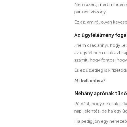
Nem azért, mert minden s
partneri viszony.
Ez az, amiről olyan keves
Az
ügyfélélmény foga
..
nem csak annyi, hogy „el
az ügyfél nem csak azt kap
számít, hogy fontos, hog
És ez üzletileg is kifizet
Mi kell ehhez?
Néhány aprónak tűnő,
Például, hogy ne csak ak
napi jelentés, de ha egy üg
Ha pedig jön egy nehezeb