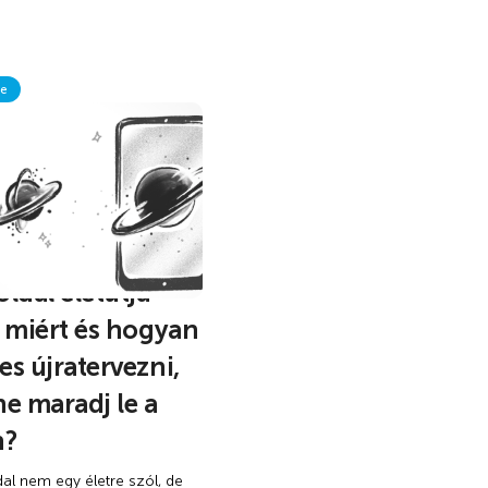
te
ldal életútja –
 miért és hogyan
s újratervezni,
e maradj le a
n?
al nem egy életre szól, de