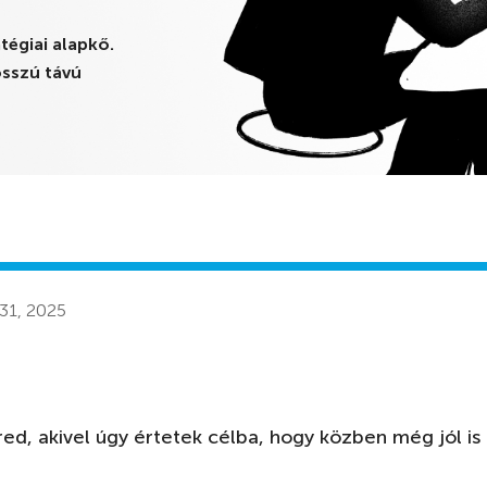
tégiai alapkő.
sszú távú
31, 2025
red, akivel úgy értetek célba, hogy közben még jól is