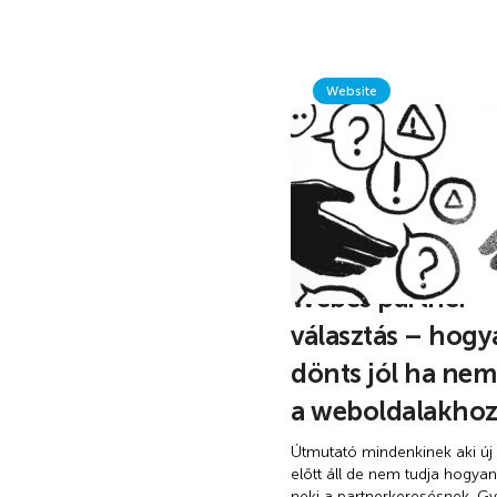
Website
Webes partner
választás – hog
dönts jól ha nem
a weboldalakhoz
Útmutató mindenkinek aki új
előtt áll de nem tudja hogya
neki a partnerkeresésnek. Gy