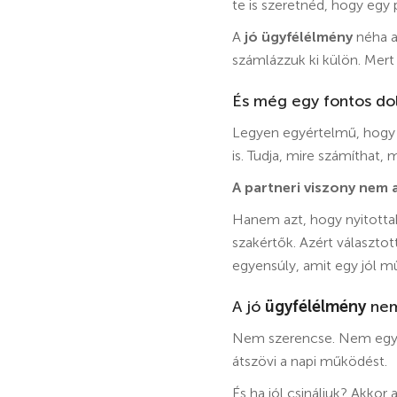
te is szeretnéd, hogy egy 
A
jó ügyfélélmény
néha az
számlázzuk ki külön. Mert
És még egy fontos do
Legyen egyértelmű, hogy 
is. Tudja, mire számíthat,
A partneri viszony nem 
Hanem azt, hogy nyitottak
szakértők. Azért választo
egyensúly, amit egy jól 
A jó
ügyfélélmény
nem
Nem szerencse. Nem egy jó
átszövi a napi működést.
És ha jól csináljuk? Akko