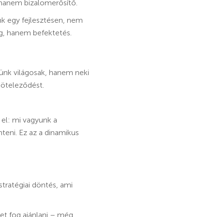
anem bizalomerősítő.
unk egy fejlesztésen, nem
ég, hanem befektetés.
ünk világosak, hanem neki
lköteleződést.
 el: mi vagyunk a
teni. Ez az a dinamikus
tratégiai döntés, ami
et fog ajánlani – még