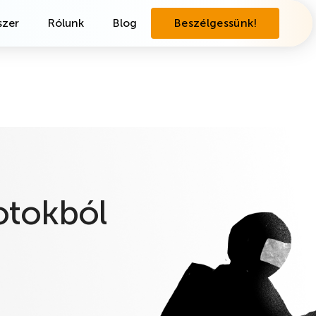
zer
Rólunk
Blog
Beszélgessünk!
otokból