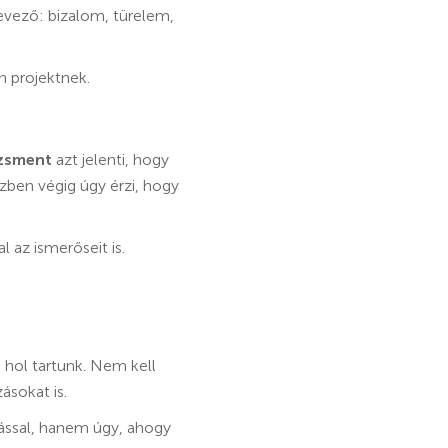
vező: bizalom, türelem,
n projektnek.
zsment
azt jelenti, hogy
özben végig úgy érzi, hogy
 az ismerőseit is.
hol tartunk. Nem kell
ásokat is.
ással, hanem úgy, ahogy