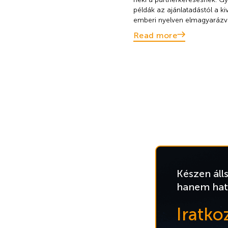
példák az ajánlatadástól a ki
emberi nyelven elmagyarázv
Read more
Készen áll
hanem hat
Iratko