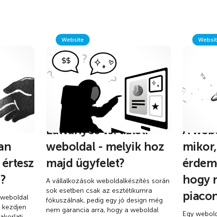
Website
Websi
Látványos vs. üzleti
A webo
yan
weboldal - melyik hoz
mikor,
 értesz
majd ügyfelet?
érdeme
?
hogy n
A vállalkozások weboldalkészítés során
sok esetben csak az esztétikumra
piaco
 weboldal
fókuszálnak, pedig egy jó design még
n kezdjen
nem garancia arra, hogy a weboldal
Egy webold
akorlati