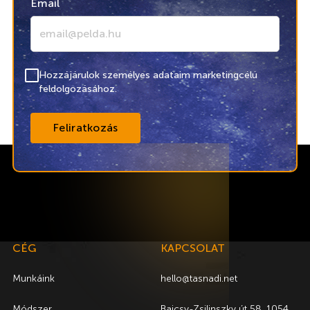
Email
Hozzájárulok személyes adataim marketingcélú
feldolgozásához.
CÉG
KAPCSOLAT
Munkáink
hello@tasnadi.net
Módszer
Bajcsy-Zsilinszky út 58. 1054