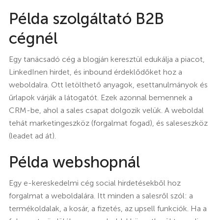
Példa szolgáltató B2B
cégnél
Egy tanácsadó cég a blogján keresztül edukálja a piacot,
LinkedInen hirdet, és inbound érdeklődőket hoz a
weboldalra. Ott letölthető anyagok, esettanulmányok és
űrlapok várják a látogatót. Ezek azonnal bemennek a
CRM-be, ahol a sales csapat dolgozik velük. A weboldal
tehát marketingeszköz (forgalmat fogad), és saleseszköz
(leadet ad át).
Példa webshopnál
Egy e-kereskedelmi cég social hirdetésekből hoz
forgalmat a weboldalára. Itt minden a salesről szól: a
termékoldalak, a kosár, a fizetés, az upsell funkciók. Ha a