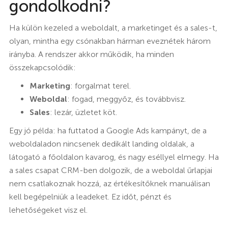
gondolkodni?
Ha külön kezeled a weboldalt, a marketinget és a sales-t,
olyan, mintha egy csónakban hárman eveznétek három
irányba. A rendszer akkor működik, ha minden
összekapcsolódik:
Marketing
: forgalmat terel.
Weboldal
: fogad, meggyőz, és továbbvisz.
Sales
: lezár, üzletet köt.
Egy jó példa: ha futtatod a Google Ads kampányt, de a
weboldaladon nincsenek dedikált landing oldalak, a
látogató a főoldalon kavarog, és nagy eséllyel elmegy. Ha
a sales csapat CRM-ben dolgozik, de a weboldal űrlapjai
nem csatlakoznak hozzá, az értékesítőknek manuálisan
kell begépelniük a leadeket. Ez időt, pénzt és
lehetőségeket visz el.