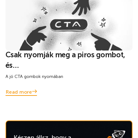
Csak nyomják meg a piros gombot,
és…
A jó CTA gombok nyomában
Read more
Készen állsz, hogy a