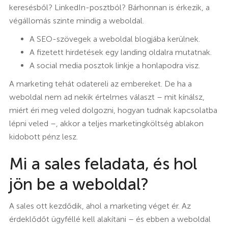
keresésből? LinkedIn-posztból? Bárhonnan is érkezik, a
végállomás szinte mindig a weboldal.
A SEO-szövegek a weboldal blogjába kerülnek.
A fizetett hirdetések egy landing oldalra mutatnak.
A social media posztok linkje a honlapodra visz.
A marketing tehát odatereli az embereket. De ha a
weboldal nem ad nekik értelmes választ – mit kínálsz,
miért éri meg veled dolgozni, hogyan tudnak kapcsolatba
lépni veled –, akkor a teljes marketingköltség ablakon
kidobott pénz lesz.
Mi a sales feladata, és hol
jön be a weboldal?
A sales ott kezdődik, ahol a marketing véget ér. Az
érdeklődőt ügyféllé kell alakítani – és ebben a weboldal