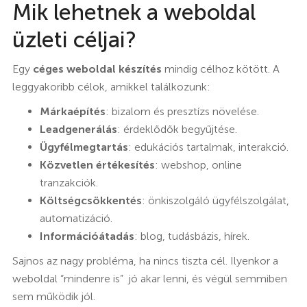
Mik lehetnek a weboldal
üzleti céljai?
Egy
céges weboldal készítés
mindig célhoz kötött. A
leggyakoribb célok, amikkel találkozunk:
Márkaépítés
: bizalom és presztízs növelése.
Leadgenerálás
: érdeklődők begyűjtése.
Ügyfélmegtartás
: edukációs tartalmak, interakció.
Közvetlen értékesítés
: webshop, online
tranzakciók.
Költségcsökkentés
: önkiszolgáló ügyfélszolgálat,
automatizáció.
Információátadás
: blog, tudásbázis, hírek.
Sajnos az nagy probléma, ha nincs tiszta cél. Ilyenkor a
weboldal “mindenre is” jó akar lenni, és végül semmiben
sem működik jól.