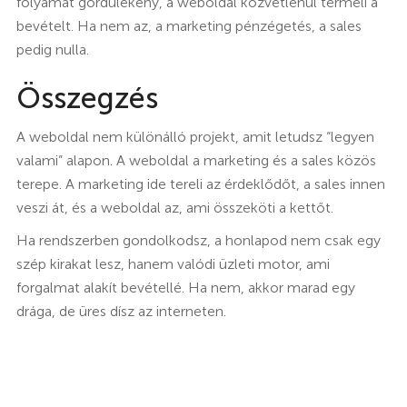
folyamat gördülékeny, a weboldal közvetlenül termeli a
bevételt. Ha nem az, a marketing pénzégetés, a sales
pedig nulla.
Összegzés
A weboldal nem különálló projekt, amit letudsz “legyen
valami” alapon. A weboldal a marketing és a sales közös
terepe. A marketing ide tereli az érdeklődőt, a sales innen
veszi át, és a weboldal az, ami összeköti a kettőt.
Ha rendszerben gondolkodsz, a honlapod nem csak egy
szép kirakat lesz, hanem valódi üzleti motor, ami
forgalmat alakít bevétellé. Ha nem, akkor marad egy
drága, de üres dísz az interneten.