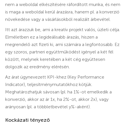
nem a weboldal elkészítésére ráfordított munka, és nem
is maga a weboldal kerül árazásra, hanem pl. a konverzió
növekedése vagy a vásárlásokból realizált árbevétel.
Itt azt árazzuk be, ami a kreatív projekt valós, üzleti célja.
Elméletben ez a legideálisabb árazás, hiszen a
megrendelő azt fizeti ki, ami számára a legfontosabb. Ez
egy szoros, partneri együttműködést igényel a két fél
között, melynek keretében a két cég együttesen
dolgozik az eredmény elérésén.
Az árat úgynevezett KPI-khez (Key Performance
Indicator), teljesítménymutatókhoz kötjük.
Meghatározhatjuk sávosan (pl. ha 1%-ot emelkedik a
konverzió, akkor az ár 1x, ha 2%-ot, akkor 2x), vagy
arányosan (pl. a többletbevétel y%-aként).
Kockázati tényező