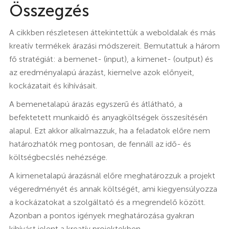
Összegzés
A cikkben részletesen áttekintettük a weboldalak és más
kreatív termékek árazási módszereit. Bemutattuk a három
fő stratégiát: a bemenet- (input), a kimenet- (output) és
az eredményalapú árazást, kiemelve azok előnyeit,
kockázatait és kihívásait.
A bemenetalapú árazás egyszerű és átlátható, a
befektetett munkaidő és anyagköltségek összesítésén
alapul. Ezt akkor alkalmazzuk, ha a feladatok előre nem
határozhatók meg pontosan, de fennáll az idő- és
költségbecslés nehézsége.
A kimenetalapú árazásnál előre meghatározzuk a projekt
végeredményét és annak költségét, ami kiegyensúlyozza
a kockázatokat a szolgáltató és a megrendelő között.
Azonban a pontos igények meghatározása gyakran
kihívást jelent a kreatív projektekben.