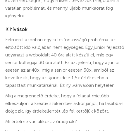
közérthetőségre), hogy miként tervezzük megoldani a
váratlan problémát, és mennyi újabb munkaórát fog
igényelni.
Kihívások
Felmerül azonban egy kulcsfontosságú probléma: az
eltöltött idő valójában nem egységes. Egy junior fejlesztő
ugyanazt a weboldalt 40 óra alatt készíti el, míg egy
senior kollégája 30 óra alatt. Ez azt jelenti, hogy a junior
esetén az ár 40x, míg a senior esetén 30x, amiből az
következik, hogy az újonc ideje 1,5x értékesebb a
tapasztalt munkatársénál. Ez nyilvánvalóan helytelen.
Míg a megrendelő érdeke, hogy a feladat mielőbb
elkészüljön, a kreatív szakember akkor jár jól, ha lasabban
dolgozik, így érdekellentét lép fel kettőjük között.
Mi értelme van akkor az óradíjnak?