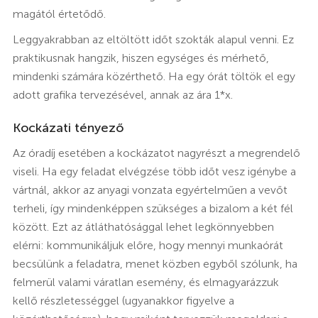
magától értetődő.
Leggyakrabban az eltöltött időt szokták alapul venni. Ez
praktikusnak hangzik, hiszen egységes és mérhető,
mindenki számára közérthető. Ha egy órát töltök el egy
adott grafika tervezésével, annak az ára 1*x.
Kockázati tényező
Az óradíj esetében a kockázatot nagyrészt a megrendelő
viseli. Ha egy feladat elvégzése több időt vesz igénybe a
vártnál, akkor az anyagi vonzata egyértelműen a vevőt
terheli, így mindenképpen szükséges a bizalom a két fél
között. Ezt az átláthatósággal lehet legkönnyebben
elérni: kommunikáljuk előre, hogy mennyi munkaórát
becsülünk a feladatra, menet közben egyből szólunk, ha
felmerül valami váratlan esemény, és elmagyarázzuk
kellő részletességgel (ugyanakkor figyelve a