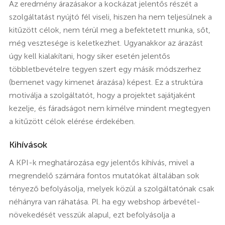
Az eredmény árazásakor a kockázat jelentős részét a
szolgáltatást nyújtó fél viseli, hiszen ha nem teljesülnek a
kitűzött célok, nem térül meg a befektetett munka, sőt,
még vesztesége is keletkezhet. Ugyanakkor az árazást
úgy kell kialakítani, hogy siker esetén jelentős
többletbevételre tegyen szert egy másik módszerhez
(bemenet vagy kimenet árazása) képest. Ez a struktúra
motiválja a szolgáltatót, hogy a projektet sajátjaként
kezelje, és fáradságot nem kímélve mindent megtegyen
a kitűzött célok elérése érdekében.
Kihívások
A KPI-k meghatározása egy jelentős kihívás, mivel a
megrendelő számára fontos mutatókat általában sok
tényező befolyásolja, melyek közül a szolgáltatónak csak
néhányra van ráhatása. Pl. ha egy webshop árbevétel-
növekedését vesszük alapul, ezt befolyásolja a