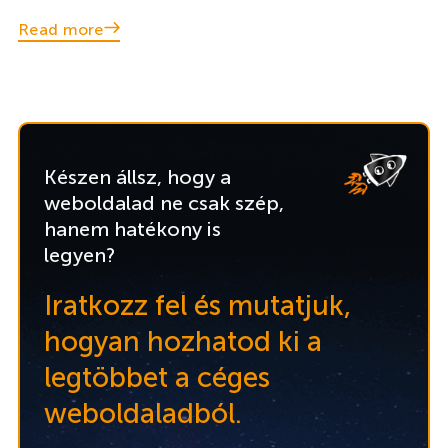
Read more
Készen állsz, hogy a
weboldalad ne csak szép,
hanem hatékony is
legyen?
Iratkozz fel és mutatjuk,
hogyan hozhatod ki a
legtöbbet a céges
weboldaladból.