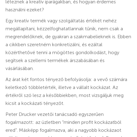
léteznek a kreatív iparágakban, és hogyan érdemes
használni ezeket?
Egy kreatív termék vagy szolgáltatás értékét nehéz
megállapítani, kézzelfoghatatlannak tűnik, nem csak a
megrendelőknek, de gyakran a szakmabelieknek is. Ebben
a cikkben szeretném konkretizálni, és ezáltal
közérthetővé tenni a mögöttes gondolkodást, hogy
segítsek a szellemi termékek árszabásában és
vásárlásában.
Az árat két fontos tényező befolyásolja: a vevő számára
keletkező többletérték, illetve a vállalt kockázat. Az
értékről szó lesz a későbbiekben, most vizsgáljuk meg
kicsit a kockázati tényezőt.
Peter Drucker vezetői tanácsadó egyszerűen
fogalmazott: az üzletben “minden profit kockázatból
ered”. Másképp fogalmazva, aki a nagyobb kockázaot