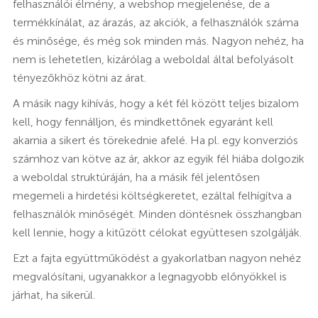
felhasználói élmény, a webshop megjelenése, de a
termékkínálat, az árazás, az akciók, a felhasználók száma
és minősége, és még sok minden más. Nagyon nehéz, ha
nem is lehetetlen, kizárólag a weboldal által befolyásolt
tényezőkhöz kötni az árat.
A másik nagy kihívás, hogy a két fél között teljes bizalom
kell, hogy fennálljon, és mindkettőnek egyaránt kell
akarnia a sikert és törekednie afelé. Ha pl. egy konverziós
számhoz van kötve az ár, akkor az egyik fél hiába dolgozik
a weboldal struktúráján, ha a másik fél jelentősen
megemeli a hirdetési költségkeretet, ezáltal felhígítva a
felhasználók minőségét. Minden döntésnek összhangban
kell lennie, hogy a kitűzött célokat együttesen szolgálják.
Ezt a fajta együttműködést a gyakorlatban nagyon nehéz
megvalósítani, ugyanakkor a legnagyobb előnyökkel is
járhat, ha sikerül.