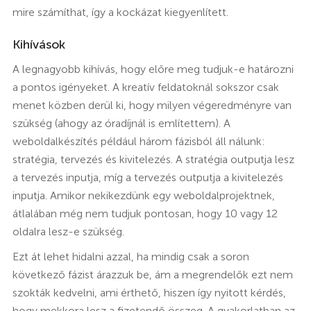
mire számíthat, így a kockázat kiegyenlített.
Kihívások
A legnagyobb kihívás, hogy előre meg tudjuk-e határozni
a pontos igényeket. A kreatív feldatoknál sokszor csak
menet közben derül ki, hogy milyen végeredményre van
szükség (ahogy az óradíjnál is említettem). A
weboldalkészítés például három fázisból áll nálunk:
stratégia, tervezés és kivitelezés. A stratégia outputja lesz
a tervezés inputja, míg a tervezés outputja a kivitelezés
inputja. Amikor nekikezdünk egy weboldalprojektnek,
átlalában még nem tudjuk pontosan, hogy 10 vagy 12
oldalra lesz-e szükség.
Ezt át lehet hidalni azzal, ha mindig csak a soron
következő fázist árazzuk be, ám a megrendelők ezt nem
szokták kedvelni, ami érthető, hiszen így nyitott kérdés,
hogy mekkora lesz a fizetendő összeg. A gyakorlatban az