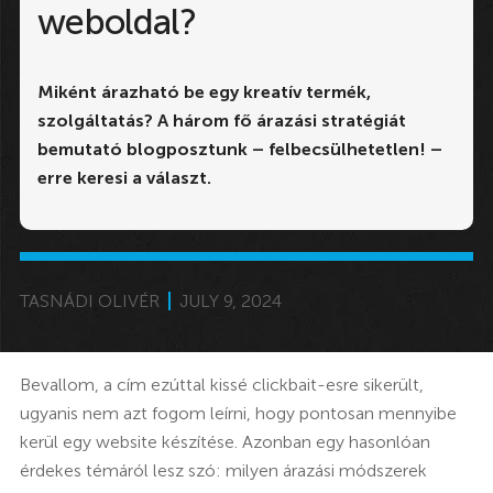
weboldal?
Miként árazható be egy kreatív termék,
szolgáltatás? A három fő árazási stratégiát
bemutató blogposztunk – felbecsülhetetlen! –
erre keresi a választ.
TASNÁDI OLIVÉR
JULY 9, 2024
Bevallom, a cím ezúttal kissé clickbait-esre sikerült,
ugyanis nem azt fogom leírni, hogy pontosan mennyibe
kerül egy website készítése. Azonban egy hasonlóan
érdekes témáról lesz szó: milyen árazási módszerek