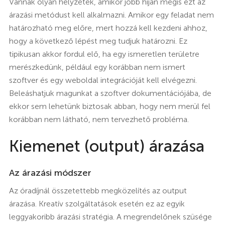
Vannak olyan helyzetek, amikor jobb híján mégis ezt az
árazási metódust kell alkalmazni. Amikor egy feladat nem
határozható meg előre, mert hozzá kell kezdeni ahhoz,
hogy a következő lépést meg tudjuk határozni. Ez
tipikusan akkor fordul elő, ha egy ismeretlen területre
merészkedünk, például egy korábban nem ismert
szoftver és egy weboldal integrációját kell elvégezni.
Beleáshatjuk magunkat a szoftver dokumentációjába, de
ekkor sem lehetünk biztosak abban, hogy nem merül fel
korábban nem látható, nem tervezhető probléma.
Kiemenet (output) árazása
Az árazási módszer
Az óradíjnál összetettebb megközelítés az output
árazása. Kreatív szolgáltatások esetén ez az egyik
leggyakoribb árazási stratégia. A megrendelőnek szüsége