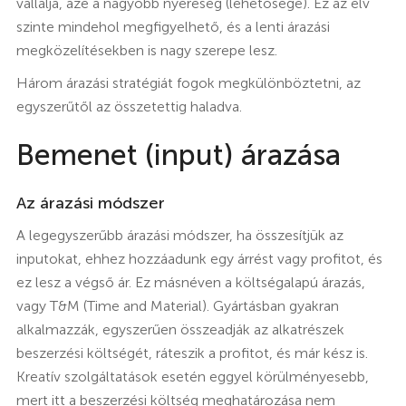
vállalja, azé a nagyobb nyereség (lehetősége). Ez az elv
szinte mindehol megfigyelhető, és a lenti árazási
megközelítésekben is nagy szerepe lesz.
Három árazási stratégiát fogok megkülönböztetni, az
egyszerűtől az összetettig haladva.
Bemenet (input) árazása
Az árazási módszer
A legegyszerűbb árazási módszer, ha összesítjük az
inputokat, ehhez hozzáadunk egy árrést vagy profitot, és
ez lesz a végső ár. Ez másnéven a költségalapú árazás,
vagy T&M (Time and Material). Gyártásban gyakran
alkalmazzák, egyszerűen összeadják az alkatrészek
beszerzési költségét, ráteszik a profitot, és már kész is.
Kreatív szolgáltatások esetén eggyel körülményesebb,
mert itt a beszerzési költség meghatározása nem