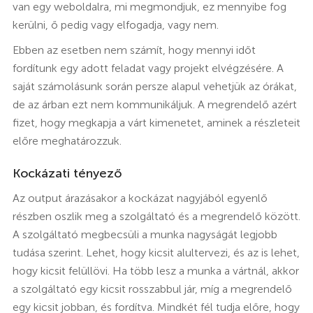
van egy weboldalra, mi megmondjuk, ez mennyibe fog
kerülni, ő pedig vagy elfogadja, vagy nem.
Ebben az esetben nem számít, hogy mennyi időt
fordítunk egy adott feladat vagy projekt elvégzésére. A
saját számolásunk során persze alapul vehetjük az órákat,
de az árban ezt nem kommunikáljuk. A megrendelő azért
fizet, hogy megkapja a várt kimenetet, aminek a részleteit
előre meghatározzuk.
Kockázati tényező
Az output árazásakor a kockázat nagyjából egyenlő
részben oszlik meg a szolgáltató és a megrendelő között.
A szolgáltató megbecsüli a munka nagyságát legjobb
tudása szerint. Lehet, hogy kicsit alultervezi, és az is lehet,
hogy kicsit felüllövi. Ha több lesz a munka a vártnál, akkor
a szolgáltató egy kicsit rosszabbul jár, míg a megrendelő
egy kicsit jobban, és fordítva. Mindkét fél tudja előre, hogy