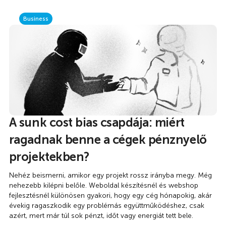
Business
A sunk cost bias csapdája: miért
ragadnak benne a cégek pénznyelő
projektekben?
Nehéz beismerni, amikor egy projekt rossz irányba megy. Még
nehezebb kilépni belőle. Weboldal készítésnél és webshop
fejlesztésnél különösen gyakori, hogy egy cég hónapokig, akár
évekig ragaszkodik egy problémás együttműködéshez, csak
azért, mert már túl sok pénzt, időt vagy energiát tett bele.