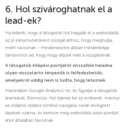
6. Hol szivároghatnak el a
lead-ek?
Ha kideríti, hogy a látogatók hol hagyják el a weboldalát,
az jó iránymutatóként szolgál ahhoz, hogy megtudja,
miért távoznak – mindenesetre abban mindenképp
támpontot ad, hogy hogy álljunk neki a vizsgálatnak.
A látogatók kilépési pontjától visszafelé haladva
olyan visszatartó tényezők is felfedezhetők,
amelyekről eddig nem is tudta, hogy léteznek.
Használjon Google Analytics-et, és figyelje a látogatók
áramlását. Elemezze, hol lépnek be az emberek, mennyi
az oldalról oldalra történő navigálás során elvégzett
lépések száma, és keresse meg weboldala azon pontját,
ahol általában távoznak.