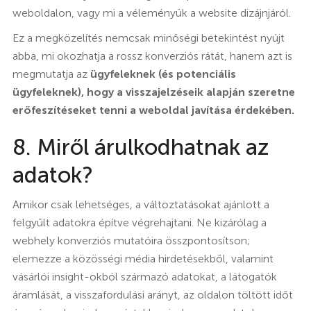
weboldalon, vagy mi a véleményük a website dizájnjáról.
Ez a megközelítés nemcsak minőségi betekintést nyújt
abba, mi okozhatja a rossz konverziós rátát, hanem azt is
megmutatja az
ügyfeleknek
(és potenciális
ügyfeleknek), hogy a visszajelzéseik alapján szeretne
erőfeszítéseket tenni a weboldal javítása érdekében.
8. Miről árulkodhatnak az
adatok?
Amikor csak lehetséges, a változtatásokat ajánlott a
felgyűlt adatokra építve végrehajtani. Ne kizárólag a
webhely konverziós mutatóira összpontosítson;
elemezze a közösségi média hirdetésekből, valamint
vásárlói insight-okból származó adatokat, a látogatók
áramlását, a visszafordulási arányt, az oldalon töltött időt