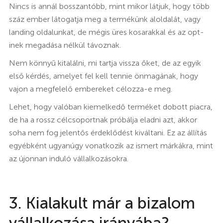
Nincs is annál bosszantóbb, mint mikor látjuk, hogy több
száz ember látogatja meg a termékünk aloldalát, vagy
landing oldalunkat, de mégis üres kosarakkal és az opt-
inek megadása nélkül távoznak.
Nem könnyű kitalálni, mi tartja vissza őket, de az egyik
első kérdés, amelyet fel kell tennie önmagának, hogy
vajon a megfelelő embereket célozza-e meg.
Lehet, hogy valóban kiemelkedő terméket dobott piacra,
de ha a rossz célcsoportnak próbálja eladni azt, akkor
soha nem fog jelentős érdeklődést kiváltani. Ez az állítás
egyébként ugyanúgy vonatkozik az ismert márkákra, mint
az újonnan induló vállalkozásokra.
3. Kialakult már a bizalom