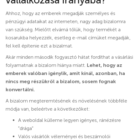
vállalkozása irányába?
Ahhoz, hogy az emberek megadják személyes és
pénzügyi adataikat az interneten, nagy adag bizalomra
van szükség. Mielőtt elvárná tőlük, hogy termékét a
kosarukba helyezzék, esetleg e-mail címüket megadják,
fel kell építenie ezt a bizalmat.
Akár minden második fogyasztó hátat fordíthat a vásárlási
folyamatnak a bizalom hiánya miatt.
Lehet, hogy az
emberek valóban igénylik, amit kínál, azonban, ha
nincs meg részükről a bizalom, sosem fognak
konvertálni.
A bizalom megteremtésének és növelésének többféle
módja van, beleértve a következőket:
A weboldal külleme legyen igényes, ránézésre
"drága"
Valós vásárlók véleményei és beszámolói