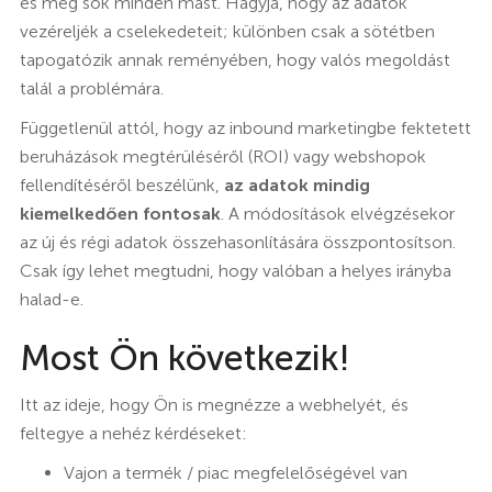
és még sok minden mást. Hagyja, hogy az adatok
vezéreljék a cselekedeteit; különben csak a sötétben
tapogatózik annak reményében, hogy valós megoldást
talál a problémára.
Függetlenül attól, hogy az inbound marketingbe fektetett
beruházások megtérüléséről (ROI) vagy webshopok
fellendítéséről beszélünk,
az adatok mindig
kiemelkedően fontosak
. A módosítások elvégzésekor
az új és régi adatok összehasonlítására összpontosítson.
Csak így lehet megtudni, hogy valóban a helyes irányba
halad-e.
Most Ön következik!
Itt az ideje, hogy Ön is megnézze a webhelyét, és
feltegye a nehéz kérdéseket:
Vajon a termék / piac megfelelőségével van