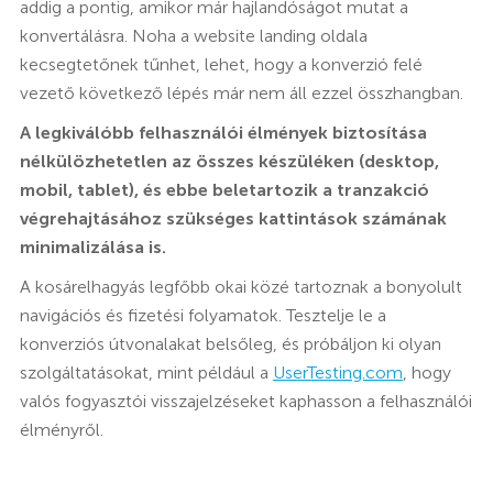
addig a pontig, amikor már hajlandóságot mutat a
konvertálásra. Noha a website landing oldala
kecsegtetőnek tűnhet, lehet, hogy a konverzió felé
vezető következő lépés már nem áll ezzel összhangban.
A legkiválóbb felhasználói élmények biztosítása
nélkülözhetetlen az összes készüléken (desktop,
mobil, tablet), és ebbe beletartozik a tranzakció
végrehajtásához szükséges kattintások számának
minimalizálása is.
A kosárelhagyás legfőbb okai közé tartoznak a bonyolult
navigációs és fizetési folyamatok. Tesztelje le a
konverziós útvonalakat belsőleg, és próbáljon ki olyan
szolgáltatásokat, mint például a
UserTesting.com
, hogy
valós fogyasztói visszajelzéseket kaphasson a felhasználói
élményről.