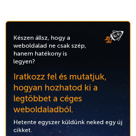
Készen állsz, hogy a
weboldalad ne csak szép,
hanem hatékony is
legyen?
Iratkozz fel és mutatjuk,
hogyan hozhatod ki a
legtöbbet a céges
weboldaladból.
Hetente egyszer küldünk neked egy új
cikket.