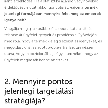
iránti érdeklődés. Ha a statisztika állandó vagy növekvő
érdeklődést mutat, akkor gondolja át:
vajon
a termék
jelenlegi formájában mennyire felel meg az emberek
igényeinek?
Vizsgálja meg újra korábbi célcsoport-kutatásait, és
tekintse át ügyfelei igényeit és problémáit. Győződjön
meg róla, hogy a termék kielégíti ezeket az igényeket, és
megoldást kínál az adott problémára. Ezután nézzen
utána, hogyan pozícionálhatja úgy a terméket, hogy az
ügyfelek meglássák benne az értéket.
2. Mennyire pontos
jelenlegi targetálási
stratégiája?