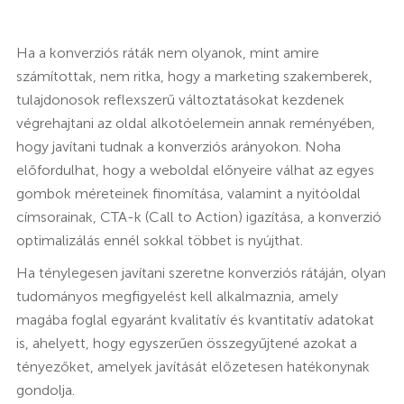
Ha a konverziós ráták nem olyanok, mint amire
számítottak, nem ritka, hogy a marketing szakemberek,
tulajdonosok reflexszerű változtatásokat kezdenek
végrehajtani az oldal alkotóelemein annak reményében,
hogy javítani tudnak a konverziós arányokon. Noha
előfordulhat, hogy a weboldal előnyeire válhat az egyes
gombok méreteinek finomítása, valamint a nyitóoldal
címsorainak, CTA-k (Call to Action) igazítása, a konverzió
optimalizálás ennél sokkal többet is nyújthat.
Ha ténylegesen javítani szeretne konverziós rátáján, olyan
tudományos megfigyelést kell alkalmaznia, amely
magába foglal egyaránt kvalitatív és kvantitatív adatokat
is, ahelyett, hogy egyszerűen összegyűjtené azokat a
tényezőket, amelyek javítását előzetesen hatékonynak
gondolja.