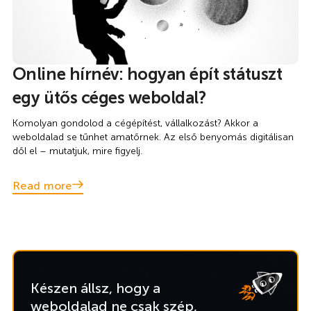
Online hírnév: hogyan épít státuszt
egy ütős céges weboldal?
Komolyan gondolod a cégépítést, vállalkozást? Akkor a
weboldalad se tűnhet amatőrnek. Az első benyomás digitálisan
dől el – mutatjuk, mire figyelj.
Read more
Készen állsz, hogy a
weboldalad ne csak szép,