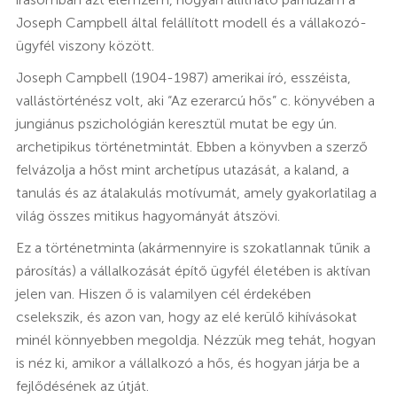
Joseph Campbell által felállított modell és a vállakozó-
ügyfél viszony között.
Joseph Campbell (1904-1987) amerikai író, esszéista,
vallástörténész volt, aki “Az ezerarcú hős” c. könyvében a
jungiánus pszichológián keresztül mutat be egy ún.
archetipikus történetmintát. Ebben a könyvben a szerző
felvázolja a hőst mint archetípus utazását, a kaland, a
tanulás és az átalakulás motívumát, amely gyakorlatilag a
világ összes mitikus hagyományát átszövi.
Ez a történetminta (akármennyire is szokatlannak tűnik a
párosítás) a vállalkozását építő ügyfél életében is aktívan
jelen van. Hiszen ő is valamilyen cél érdekében
cselekszik, és azon van, hogy az elé kerülő kihívásokat
minél könnyebben megoldja. Nézzük meg tehát, hogyan
is néz ki, amikor a vállalkozó a hős, és hogyan járja be a
fejlődésének az útját.