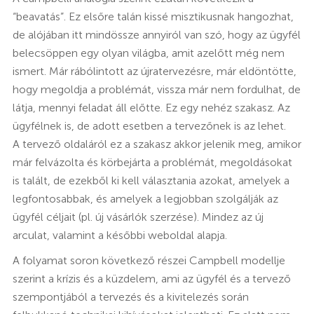
“beavatás”. Ez elsőre talán kissé misztikusnak hangozhat,
de alójában itt mindössze annyiról van szó, hogy az ügyfél
belecsöppen egy olyan világba, amit azelőtt még nem
ismert. Már rábólintott az újratervezésre, már eldöntötte,
hogy megoldja a problémát, vissza már nem fordulhat, de
látja, mennyi feladat áll előtte. Ez egy nehéz szakasz. Az
ügyfélnek is, de adott esetben a tervezőnek is az lehet.
A tervező oldaláról ez a szakasz akkor jelenik meg, amikor
már felvázolta és körbejárta a problémát, megoldásokat
is talált, de ezekből ki kell választania azokat, amelyek a
legfontosabbak, és amelyek a legjobban szolgálják az
ügyfél céljait (pl. új vásárlók szerzése). Mindez az új
arculat, valamint a későbbi weboldal alapja.
A folyamat soron következő részei Campbell modellje
szerint a krízis és a küzdelem, ami az ügyfél és a tervező
szempontjából a tervezés és a kivitelezés során