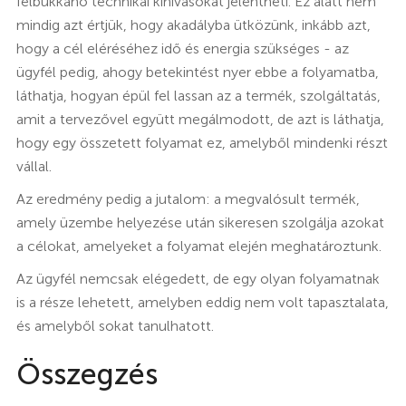
felbukkanó technikai kihívásokat jelentheti. Ez alatt nem
mindig azt értjük, hogy akadályba ütközünk, inkább azt,
hogy a cél eléréséhez idő és energia szükséges - az
ügyfél pedig, ahogy betekintést nyer ebbe a folyamatba,
láthatja, hogyan épül fel lassan az a termék, szolgáltatás,
amit a tervezővel együtt megálmodott, de azt is láthatja,
hogy egy összetett folyamat ez, amelyből mindenki részt
vállal.
Az eredmény pedig a jutalom: a megvalósult termék,
amely üzembe helyezése után sikeresen szolgálja azokat
a célokat, amelyeket a folyamat elején meghatároztunk.
Az ügyfél nemcsak elégedett, de egy olyan folyamatnak
is a része lehetett, amelyben eddig nem volt tapasztalata,
és amelyből sokat tanulhatott.
Összegzés