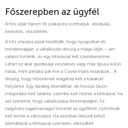
Főszerepben az ügyfél
A hős útját három fő szakaszra oszthatjuk: elindulás,
beavatás, visszatérés.
A hős utazása azzal kezdődik, hogy nyugodtan éli
mindennapjait, a vállalkozás döcög a maga útján – ám
valami történik, és egy kihívással kell szembenéznie.
Lehet ez akár gazdasági visszaesés vagy más típusú külső
hatás, mint például pár éve a Covid miatti lezárások… A
lényeg, hogy hősünknek reagálnia kell a kialakult
helyzetre. Egy darabig ellenállhat, de hosszú távon
megoldást kell találnia, szembe kell néznie a kihívással, ha
azt szeretné, hogy vállalkozása fennmaradjon. Ez
nagyfokú rugalmasságot követel az ügyféltől, nyitottnak
kell lennie a változásra. Ha azonban leküzdi belső
ellenállását a kihívással szemben, elkezdhet