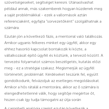
szövetségeseket, segítséget keresni. Utánaolvashat
például annak, más szakemberek hogyan küzdenek meg
a saját problémáikkal - ezek a vallomások aztán
referenciaként, egyfajta “sorvezetőként” szolgálhatnak a
számára.
Ezután jön a következő fázis, a mentorral való találkozás.
Amikor ugyanis felkeres minket egy ügyfél, akkor egy
ehhez hasonló kapcsolat bontakozik ki közte, a
vállalkozását építő ügyfél és köztünk, a tervező között. A
tervezési folyamatot számos beszélgetés, kutatás előzi
meg - ez a stratégiai szakasz. Megismerjük az ügyfél
történetét, problémáit. Kérdéseket teszünk fel, együtt
gondolkodunk, felvázoljuk az esetleges megoldásokat.
Amikor a hős rátalál a mentorára, akkor az ő számára is
elengedhetetlenné válik, hogy segítője megértse őt,
hiszen csak így tudja támogatni az útja során
A campbelli analógia szerint ezután következik a