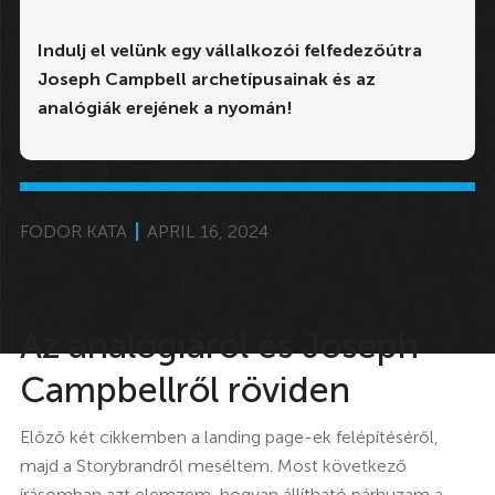
Indulj el velünk egy vállalkozói felfedezőútra
Joseph Campbell archetípusainak és az
analógiák erejének a nyomán!
FODOR KATA
APRIL 16, 2024
Az analógiáról és Joseph
Campbellről röviden
Előző két cikkemben a landing page-ek felépítéséről,
majd a Storybrandről meséltem. Most következő
írásomban azt elemzem, hogyan állítható párhuzam a