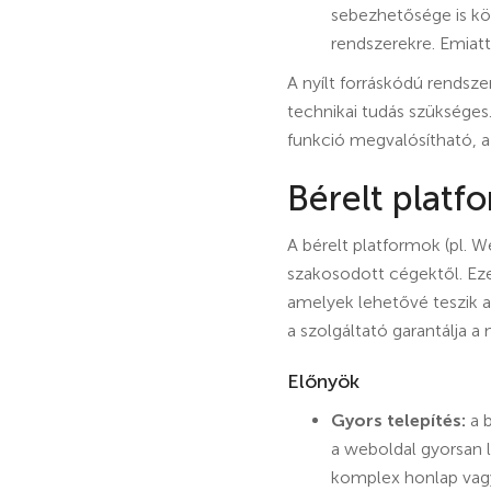
sebezhetősége is kö
rendszerekre. Emiatt
A nyílt forráskódú rends
technikai tudás szüksége
funkció megvalósítható, az
Bérelt platf
A bérelt platformok (pl. 
szakosodott cégektől. Eze
amelyek lehetővé teszik a
a szolgáltató garantálja 
Előnyök
Gyors telepítés:
a b
a weboldal gyorsan l
komplex honlap vag