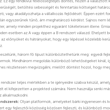
. Ez egy rendkívül felelősségteljes döntés, hiszen a választot
rűségét, betöltési sebességét és fenntartási költségeit határ
eti, vagy akadályozhatja a vállalkozás fejlődését. Éppen ezért f
alán egyszerűnek tűnő, ám meghatározó kérdést. Sajnos nem lét
zer, amely minden projekthez egyaránt tökéletesen illene. Emia
inden esetben az A vagy éppen a B rendszert válaszd. Ehelyett
k az előnyöket és hátrányokat, hogy egy lépéssel közelebb ker
z.
zélünk, három fő típust különböztethetünk meg: egyedi fejles
tformok. Mindhárom megoldás különböző lehetőségeket kínál, 
es részletesen megvizsgálni, mielőtt döntést hozol, hogy megta
 rendszer teljes mértékben a te igényeidre szabva készül, amely
t el kifejezetten a projekted számára. Nem használja senki más 
 alkalmazkodni.
endszerek:
Olyan platformok, amelyeket bárki ingyenesen és k
ert egy fejlesztői közösség közösen fejleszti, és különböző mo