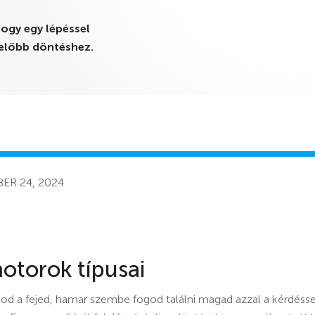
hogy egy lépéssel
előbb döntéshez.
ER 24, 2024
otorok típusai
od a fejed, hamar szembe fogod találni magad azzal a kérdéssel