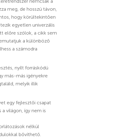
t keretrendszer nemcsak a
ozza meg, de hosszú távon,
ontos, hogy körültekintően
ezik egyetlen univerzális
tt előre szólok, a cikk sem
 bemutatjuk a különböző
ülhess a számodra
ztés, nyílt forráskódú
így más-más igényekre
láld, melyik illik
et egy fejlesztői csapat
a világon, így nem is
orlátozások nélkül
dulokkal bővíthető.