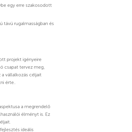
ybe egy erre szakosodott
zú távú rugalmasságban és
ott projekt igényeire
ló csapat tervez meg,
vállalkozás céljait
i érte..
 aspektusa a megrendelő
elhasználói élményt is. Ez
ljait.
ejlesztés ideális