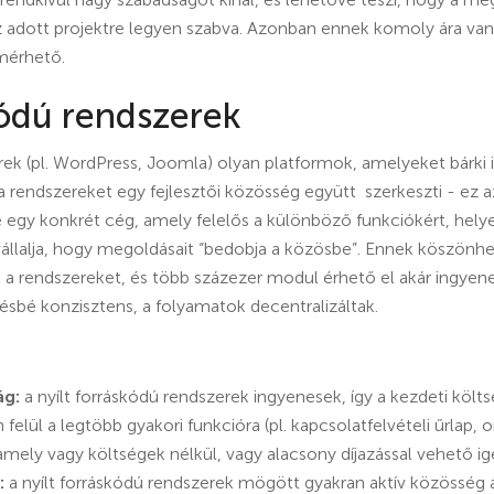
z adott projektre legyen szabva. Azonban ennek komoly ára va
mérhető.
kódú rendszerek
erek (pl. WordPress, Joomla) olyan platformok, amelyeket bárki
a rendszereket egy fejlesztői közösség együtt szerkeszti - ez az
 egy konkrét cég, amely felelős a különböző funkciókért, helye
 vállalja, hogy megoldásait “bedobja a közösbe”. Ennek köszönhe
 a rendszereket, és több százezer modul érhető el akár ingyen
ésbé konzisztens, a folyamatok decentralizáltak.
ág:
a nyílt forráskódú rendszerek ingyenesek, így a kezdeti költ
elül a legtöbb gyakori funkcióra (pl. kapcsolatfelvételi űrlap, o
mely vagy költségek nélkül, vagy alacsony díjazással vehető ig
:
a nyílt forráskódú rendszerek mögött gyakran aktív közösség 