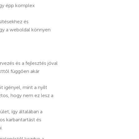
vagy épp komplex
ssítésekhez és
 így a weboldal könnyen
vezés és a fejlesztés jóval
kttől függően akár
 igényel, mint a nyílt
ztos, hogy nem ez lesz a
let, így általában a
s karbantartást és
i.
gjelenéstől kezdve a