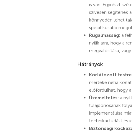
is van. Egyrészt szé
szívesen segítenek a
könnyedén lehet talá
specifikusabb megol
Rugalmasság:
a fel
nyílik arra, hogy a 
megvalósítása, vagy 
Hátrányok
Korlátozott testr
mértéke néha korlát
előfordulhat, hogy a
Üzemeltetés:
a nyíl
tulajdonosának folya
implementálása miat
technikai tudást és i
Biztonsági kockáz