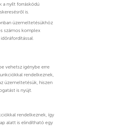
a nyílt forráskódú
keresésről is.
azonban üzemeltetésükhöz
 és számos komplex
dőráfordítással.
be vehetsz igénybe erre
funkciókkal rendelkeznek,
 az üzemeltetésük, hiszen
atást is nyújt.
kciókkal rendelkeznek, így
 alatt is elindítható egy