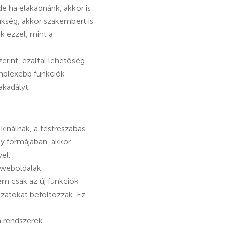
de ha elakadnánk, akkor is
zükség, akkor szakembert is
k ezzel, mint a
erint, ezáltal lehetőség
omplexebb funkciók
akadályt.
kínálnak, a testreszabás
y formájában, akkor
el.
A weboldalak
em csak az új funkciók
zatokat befoltozzák. Ez
a rendszerek