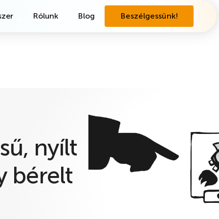
zer
Rólunk
Blog
Beszélgessünk!
sű, nyílt
 bérelt