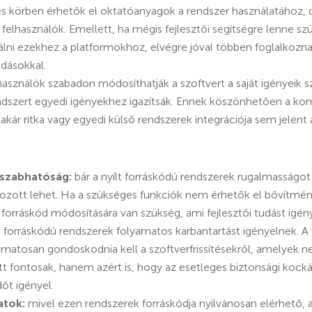
les körben érhetők el oktatóanyagok a rendszer használatához, 
 felhasználók. Emellett, ha mégis fejlesztői segítségre lenne s
lni ezekhez a platformokhoz, elvégre jóval többen foglalkozna
dásokkal.
használók szabadon módosíthatják a szoftvert a saját igényeik sz
rendszert egyedi igényekhez igazítsák. Ennek köszönhetően a k
akár ritka vagy egyedi külső rendszerek integrációja sem jelent 
eszabhatóság:
bár a nyílt forráskódú rendszerek rugalmasságot 
ozott lehet. Ha a szükséges funkciók nem érhetők el bővítmén
 forráskód módosítására van szükség, ami fejlesztői tudást igény
t forráskódú rendszerek folyamatos karbantartást igényelnek. 
matosan gondoskodnia kell a szoftverfrissítésekről, amelyek n
t fontosak, hanem azért is, hogy az esetleges biztonsági kocká
dőt igényel.
atok:
mivel ezen rendszerek forráskódja nyilvánosan elérhető, 