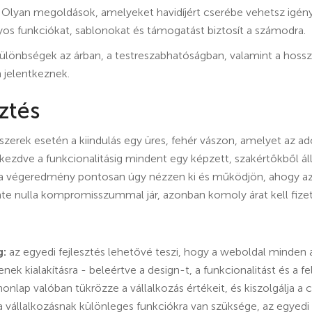
Olyan megoldások, amelyeket havidíjért cserébe vehetsz igén
yos funkciókat, sablonokat és támogatást biztosít a számodra.
különbségek az árban, a testreszabhatóságban, valamint a hoss
 jelentkeznek.
ztés
szerek esetén a kiindulás egy üres, fehér vászon, amelyet az ad
kezdve a funkcionalitásig mindent egy képzett, szakértőkből ál
a végeredmény pontosan úgy nézzen ki és működjön, ahogy az a 
inte nulla kompromisszummal jár, azonban komoly árat kell fizetn
g:
az egyedi fejlesztés lehetővé teszi, hogy a weboldal minden
jenek kialakításra - beleértve a design-t, a funkcionalitást és a f
onlap valóban tükrözze a vállalkozás értékeit, és kiszolgálja a cé
 vállalkozásnak különleges funkciókra van szüksége, az egyedi f