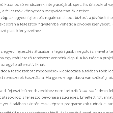
ó különböző rendszerek integrációjáról, speciális űrlapokról 
, a fejlesztők könnyedén megvalósíthatják ezeket.
őség:
az egyedi fejlesztés rugalmas alapot biztosít a jövőbeli fri
ekt során a fejlesztők figyelembe vehetik a jövőbeli igényeket,
ozó piaci környezethez.
z egyedi fejlesztés általában a legdrágább megoldás, mivel a ter
a egy már létező rendszert vennénk alapul. A költsége a proje
 az egyéb alternatíváknak.
idő:
a testreszabott megoldások kidolgozása általában több időt
lt rendszerek használata. Ha gyors megoldásra van szükség, bi
edi fejlesztésű rendszerekhez nem tartozik
"csili-vili"
admin felü
ításokhoz is fejlesztő bevonása szükséges. Emellett folyamato
amelyet általában szintén csak képzett programozók tudnak ellátn
 rendkívül nagy szabadságot kínál, és lehetővé teszi, hogy a me