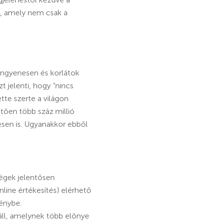
n, amely nem csak a
 ingyenesen és korlátok
t jelenti, hogy “nincs
tte szerte a világon
tően több száz millió
esen is. Ugyanakkor ebből
ségek jelentősen
nline értékesítés) elérhető
énybe.
áll, amelynek több előnye