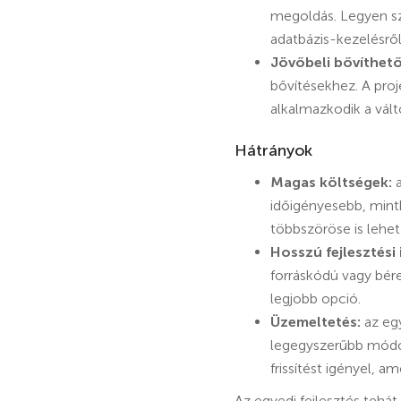
megoldás. Legyen sz
adatbázis-kezelésről
Jövőbeli bővíthet
bővítésekhez. A proj
alkalmazkodik a vált
Hátrányok
Magas költségek:
a
időigényesebb, minth
többszöröse is lehet
Hosszú fejlesztési 
forráskódú vagy bére
legjobb opció.
Üzemeltetés:
az egy
legegyszerűbb módos
frissítést igényel, 
Az egyedi fejlesztés tehát