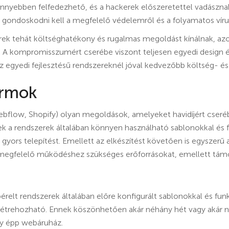
nnyebben felfedezhető, és a hackerek előszeretettel vadásznak 
 gondoskodni kell a megfelelő védelemről és a folyamatos vírus
zerek tehát költséghatékony és rugalmas megoldást kínálnak, 
s. A kompromisszumért cserébe viszont teljesen egyedi design
 egyedi fejlesztésű rendszereknél jóval kedvezőbb költség- és i
ormok
Webflow, Shopify) olyan megoldások, amelyeket havidíjért cseré
k a rendszerek általában könnyen használható sablonokkal és 
 gyors telepítést. Emellett az elkészítést követően is egyszerű
a megfelelő működéshez szükséges erőforrásokat, emellett támog
érelt rendszerek általában előre konfigurált sablonokkal és fun
étrehozható. Ennek köszönhetően akár néhány hét vagy akár nap
y épp webáruház.