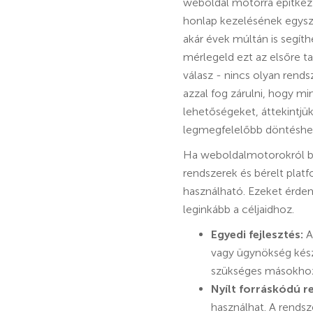
weboldal motorra építkezz
honlap kezelésének egysze
akár évek múltán is segíth
mérlegeld ezt az elsőre t
válasz - nincs olyan rends
azzal fog zárulni, hogy m
lehetőségeket, áttekintjü
legmegfelelőbb döntéshe
Ha weboldalmotorokról bes
rendszerek és bérelt pla
használható. Ezeket érdem
leginkább a céljaidhoz.
Egyedi fejlesztés:
A
vagy ügynökség készí
szükséges másokhoz
Nyílt forráskódú r
használhat. A rendsz