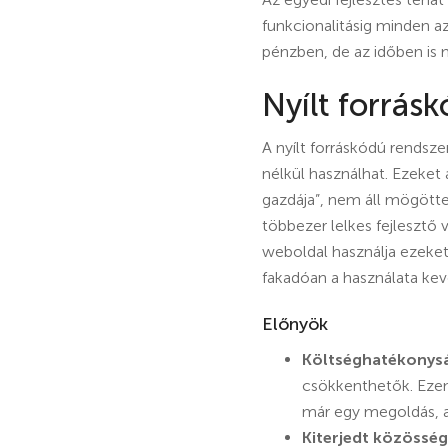
funkcionalitásig minden a
pénzben, de az időben is 
Nyílt forrás
A nyílt forráskódú rendsz
nélkül használhat. Ezeket 
gazdája”, nem áll mögötte
többezer lelkes fejlesztő
weboldal használja ezeket
fakadóan a használata kev
Előnyök
Költséghatékonys
csökkenthetők. Ezen f
már egy megoldás, a
Kiterjedt közösség