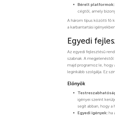
Bérelt platformok:
cégtől, amely bizon
A három típus közötti fő 
a karbantartási igényekben
Egyedi fejles
Az egyedi fejlesztésű rend
szabnak. A megjelenéstől 
majd programoz le, hogy 
leginkább szolgálja. Ez sz
Előnyök
Testreszabhatósá
igényei szerint kerül
segít abban, hogy a h
Egyedi igények:
ha a