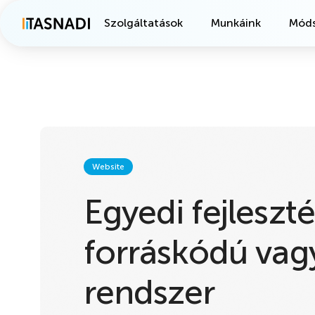
Szolgáltatások
Munkáink
Móds
Website
Egyedi fejleszté
forráskódú vagy
rendszer