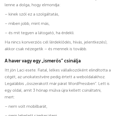
lenne a dolga, hogy elmondja:
– kinek szól ez a szolgáltatás,
– miben jobb, mint más,
– és mit tegyen a látogató, ha érdekli.
Ha nincs konverziós cél (érdeklődés, hívás, jelentkezés),
akkor csak nézegetik – és mennek is tovább.
A haver vagy egy „ismerős” csinálja
Itt jön Laci esete. Fiatal, lelkes vállalkozóként elindította a
cégét, az unokatestvére pedig értett a weboldalakhoz.
Legalábbis „összerakott már párat WordPressben”. Lett is
egy oldal, amit 3 hónap múlva újra kellett csináltatni,
mert:
– nem volt mobilbarát,
– nem lehetett szerkeszteni,