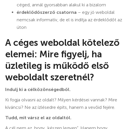
céged, annál gyorsabban alakul ki a bizalom
érdeklődőszerző csatorna
– egy jó weboldal
nemcsak informatív, de el is indítja az érdeklődőt az
úton
A céges weboldal kötelező
elemei: Mire figyelj, ha
üzletileg is működő első
weboldalt szeretnél?
Indulj ki a célközönségedből.
Ki fogja olvasni az oldalt? Milyen kérdései vannak? Mire
kíváncsi? Ne az ízlésedre építs, hanem a vevőid fejére.
Tudd, mit vársz el az oldaltól.
A cél nem az, hogy „készen legyen”. Hanem hogy