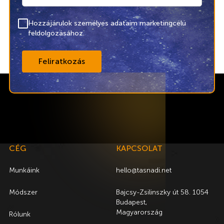
Hozzájárulok személyes adataim marketingcélú
feldolgozásához.
CÉG
KAPCSOLAT
Munkáink
hello@tasnadi.net
Módszer
Bajcsy-Zsilinszky út 58. 1054
Budapest,
Magyarország
Rólunk