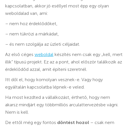
kapcsolatban, akkor jó eséllyel most épp egy olyan
weboldalad van, ami:
– nem hoz érdeklődőket,
– nem tükrözi a márkádat,
– és nem szolgálja az üzleti céljaidat.
Az első céges
weboldal
készítés nem csak egy „kell, mert
illik” típusú projekt. Ez az a pont, ahol először találkozik az
érdeklődőd azzal, amit építeni szeretnél.
Itt dől el, hogy komolyan vesznek-e. Vagy hogy
egyáltalán kapcsolatba lépnek-e veled.
Ha most kezdted a vállalkozást, érthető, hogy nem
akarsz mindjárt egy többmilliós arculattervezésbe vágni.
Nem is kell.
De ettől még egy fontos
döntést hozol
– csak nem