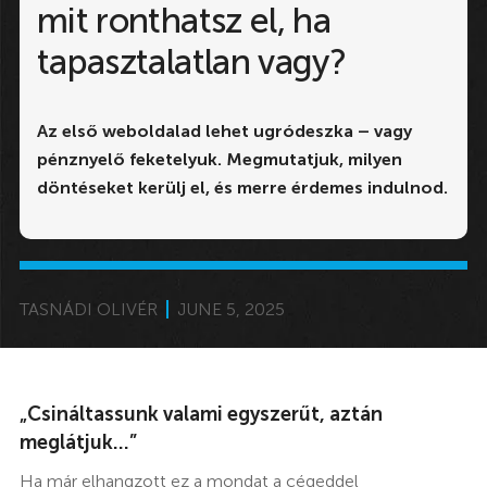
mit ronthatsz el, ha
tapasztalatlan vagy?
Az első weboldalad lehet ugródeszka – vagy
pénznyelő feketelyuk. Megmutatjuk, milyen
döntéseket kerülj el, és merre érdemes indulnod.
TASNÁDI OLIVÉR
JUNE 5, 2025
„Csináltassunk valami egyszerűt, aztán
meglátjuk...”
Ha már elhangzott ez a mondat a cégeddel