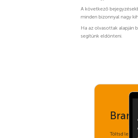
A következő bejegyzésekbe
minden bizonnyal nagy kihí
Ha az olvasottak alapján b
segítünk eldönteni.
Brand
Töltsd le e