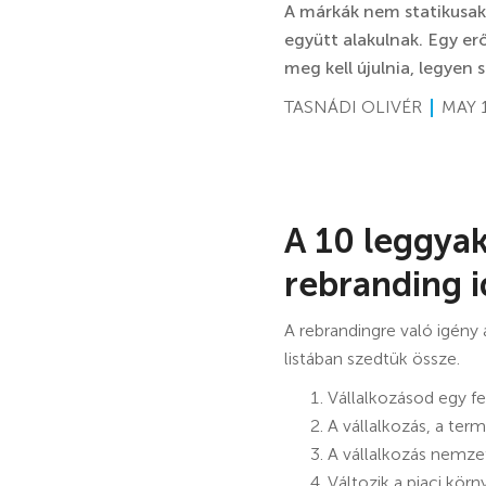
A márkák nem statikusak,
együtt alakulnak. Egy er
meg kell újulnia, legyen s
TASNÁDI OLIVÉR
MAY 1
A 10 leggyak
rebranding i
A rebrandingre való igény 
listában szedtük össze.
Vállalkozásod egy f
A vállalkozás, a term
A vállalkozás nemzet
Változik a piaci körn