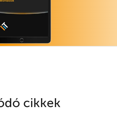
atégiai szemlélettel
j vagy meglévő márkádat.
e!
ódó cikkek