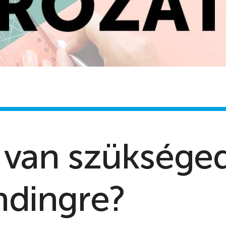
 van szüksége
ndingre?