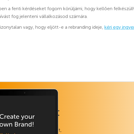
n a fenti kérdéseket fogom körüljárni, hogy kellően felkészülhe
vást fog jelenteni vállalkozásod számára.
izonytalan vagy, hogy eljött-e a rebranding ideje,
kérj egy ingy
 munkafüzet
zt az ingyenes dokumentumot,