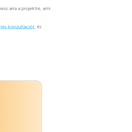
ss arra a projektre, ami
enes konzultációt
, és