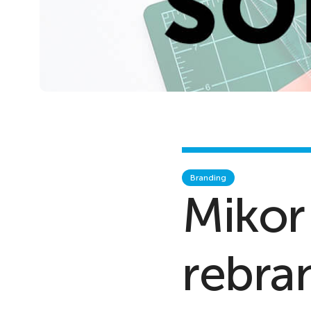
Branding
Mikor
rebra