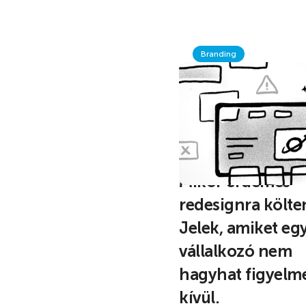
Branding
Mikor érdemes
redesignra költe
Jelek, amiket eg
vállalkozó nem
hagyhat figyelm
kívül.