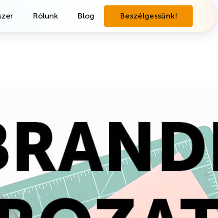
zer
Rólunk
Blog
Beszélgessünk!