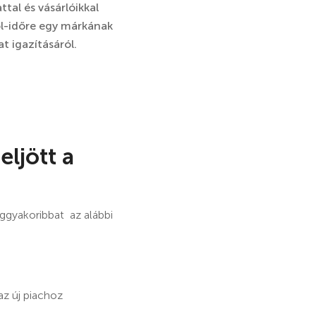
tal és vásárlóikkal
ől-időre egy márkának
at igazításáról.
eljött a
eggyakoribbat az alábbi
az új piachoz