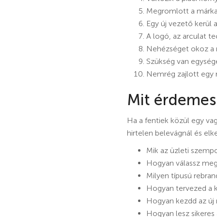
Megromlott a márka r
Egy új vezető kerül a
A logó, az arculat 
Nehézséget okoz a me
Szükség van egysége
Nemrég zajlott egy r
Mit érdemes 
Ha a fentiek közül egy v
hirtelen belevágnál és e
Mik az üzleti szemp
Hogyan válassz megf
Milyen típusú rebran
Hogyan tervezed a k
Hogyan kezdd az új
Hogyan lesz sikeres 