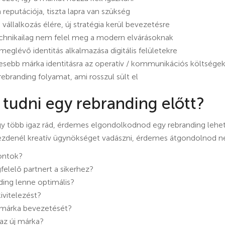
eputációja, tiszta lapra van szükség
 vállalkozás élére, új stratégia kerül bevezetésre
technikailag nem felel meg a modern elvárásoknak
glévő identitás alkalmazása digitális felületekre
sebb márka identitásra az operatív / kommunikációs költség
ebranding folyamat, ami rosszul sült el
tudni egy rebranding előtt?
agy több igaz rád, érdemes elgondolkodnod egy rebranding lehe
lkezdenél kreatív ügynökséget vadászni, érdemes átgondolnod 
ontok?
elelő partnert a sikerhez?
ding lenne optimális?
ivitelezést?
 márka bevezetését?
az új márka?