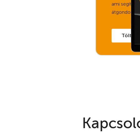
ami segít str
átgondolni ú
Töltsd l
Kapcsol