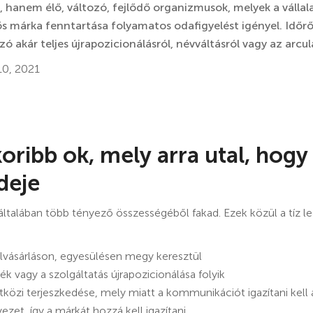
 hanem élő, változó, fejlődő organizmusok, melyek a vállalat
ős márka fenntartása folyamatos odafigyelést igényel. Időr
zó akár teljes újrapozicionálásról, névváltásról vagy az arcul
0, 2021
oribb ok, mely arra utal, hogy 
deje
általában több tényező összességéből fakad. Ezek közül a tíz l
elvásárláson, egyesülésen megy keresztül
ék vagy a szolgáltatás újrapozicionálása folyik
közi terjeszkedése, mely miatt a kommunikációt igazítani kell 
yezet, így a márkát hozzá kell igazítani