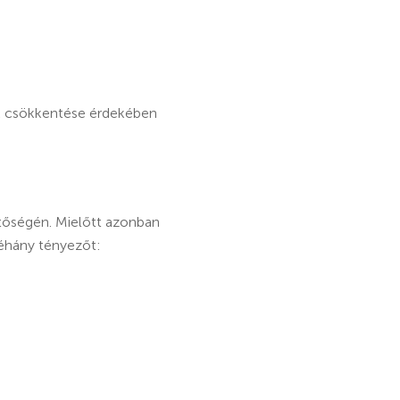
ek csökkentése érdekében
tőségén. Mielőtt azonban
néhány tényezőt: