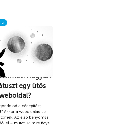
ng
e hírnév: hogyan
tátuszt egy ütős
 weboldal?
ondolod a cégépítést,
st? Akkor a weboldalad se
tőrnek. Az első benyomás
dől el – mutatjuk, mire figyelj.