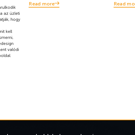
Read more
Read mo
rulkodik
a az üzleti
atják, hogy
it kell
smerni,
edesign
lent valódi
oldal.