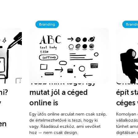
Branding
Brandi
Több mint logó: így
Onlin
ni?
mutat jól a céged
épít s
y
online is
céges
Egy ütős online arculat nem csak szép,
Komolyan g
de értelmezhetővé is teszi, hogy ki
vállalkozá
en
vagy. Ráadásul eszköz, ami vevőket
tűnhet ama
hoz — nem csak design.
digitálisan 