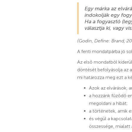
Egy márka az elvár
indokolják egy fogy
Ha a fogyasztó (le
választja ki, vagy v
(Godin, Define: Brand, 2
A fenti mondatpárba jó so
Az első mondatból kiderül
döntését befolyásolja az a
mi határozza meg ezt a k
Azok az elvárások, 
a hozzánk fűződő em
megoldani a hibát;
a történetek, amik e
és végül a kapcsolat
összessége, mialatt a