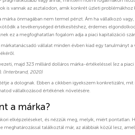
 pragmatikusabb vagy annál, mintsem holmi fogalmakon filozof
ok is vannak az asztalodon, amik konkrét üzleti problémákhoz
, a márka önmagában nem termel pénzt. Ám ha vállalkozó vagy,
kötődik a tevékenységed értékesítéshez, érdemes elgondolkod
ek ez a megfoghatatlan fogalom adja a piaci kapitalizáció szá
 márkatanácsadó vállalat minden évben kiad egy tanulmányt a 
tékéről.
ezeti, majd 323 milliárd dolláros márka-értékeléssel (ez a piaci 
).
(Interbrand, 2020)
étje a dolognak. Ebben a cikkben igyekszem konkretizálni, mit i
hatod vállalkozásod értékének növelésére.
nt a márka?
kori elképzeléseket, és nézzük meg, melyik, miért pontatlan. Ha
e meghatározással találkoztál már, az alábbiak közül lesz, amel