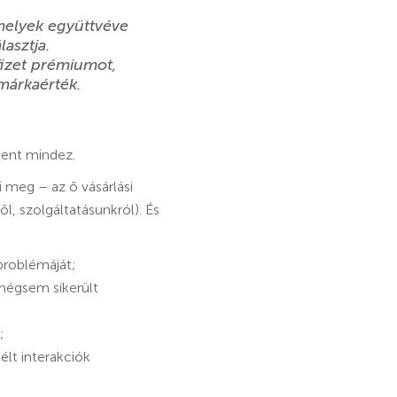
melyek együttvéve
asztja.
fizet prémiumot,
 márkaérték.
lent mindez.
 meg – az ő vásárlási
l, szolgáltatásunkról). És
problémáját;
 mégsem sikerült
;
élt interakciók