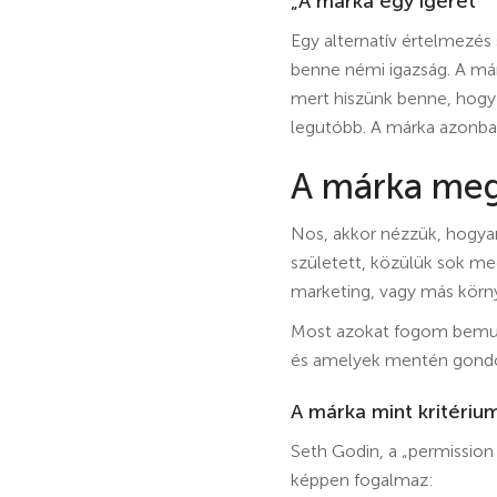
„A márka egy ígéret”
Egy alternatív értelmezés 
benne némi igazság. A már
mert hiszünk benne, hogy a
legutóbb. A márka azonba
A márka meg
Nos, akkor nézzük, hogya
született, közülük sok meg
marketing, vagy más körn
Most azokat fogom bemuta
és amelyek mentén gondo
A márka mint kritériu
Seth Godin, a „permission
képpen fogalmaz: