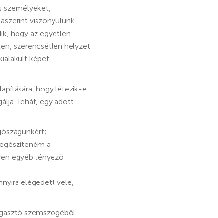
s személyeket,
s aszerint viszonyulunk
ik, hogy az egyetlen
len, szerencsétlen helyzet
ialakult képet
apítására, hogy létezik-e
lja. Tehát, egy adott
 jószágunkért;
kiegészíteném a
ilyen egyéb tényező
nnyira elégedett vele,
 fogasztó szemszögéből