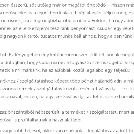
jesen ésszerű, sőt utólag már önmagától értetődő – hiszen má
ismerőseinket is a fejünkben kialakult kép alapján ítéljük meg, é
smerősünk, aki a legmegbízhatóbb ember a Földön, ha úgy adód
ennek az ellenkezőjéről tesz ránk benyomást, csupán egy vélet
ig nagyon kitartó, tudatos munka kell ahhoz, hogy a bennünk k
. Ez lényegében egy kritériumrendszert állít fel, annak megáll
 a dologban, hogy Godin ismét a fogyasztó szemszögéből vizsgá
ezik a mi márkánk, ha az alábbiak közül legalább egy teljesül:
mékhez / szolgáltatáshoz képest több pénzt hajlandó adni a mi
 azonos termék / szolgáltatás közül a miénket választja – ezt 
ériumával, hiszen, ha egyszer kiválasztja, az lehet szinte bárm
 azaz önszántából népszerűsíti a terméket / szolgáltatást, mert a
rősei is profitálhatnak a használatából.
gy vagy több teljesül, akkor van márkánk – legalábbis az adott