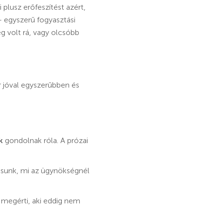
plusz erőfeszítést azért,
 egyszerű fogyasztási
g volt rá, vagy olcsóbb
ár jóval egyszerűbben és
k
gondolnak róla. A prózai
ásunk, mi az ügynökségnél
 megérti, aki eddig nem