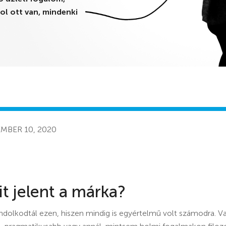
ol ott van, mindenki
MBER 10, 2020
t jelent a márka?
olkodtál ezen, hiszen mindig is egyértelmű volt számodra. Va