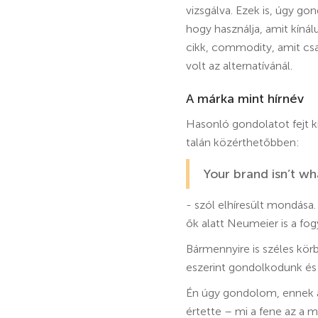
vizsgálva. Ezek is, úgy g
hogy használja, amit kín
cikk, commodity, amit csa
volt az alternatívánál.
A márka mint hírnév
Hasonló gondolatot fejt k
talán közérthetőbben:
Your brand isn’t w
- szól elhíresült mondása
ők alatt Neumeier is a fogy
Bármennyire is széles kö
eszerint gondolkodunk és
Én úgy gondolom, ennek az
értette – mi a fene az a m