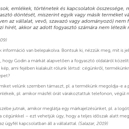
ások, emlékek, történetek és kapcsolatok összessége, 
asztó döntését, miszerint egyik vagy másik terméket vál
gyen az vállalat, vevő, szavazó vagy adományozó) nem 
iszi hírét, akkor az adott fogyasztó számára nem létezik
009)
k információ van belepakolva. Bontsuk ki, nézzük meg, mit is je
, hogy Godin a márkát alapvetően a fogyasztó oldaláról közelíti
 kép, ami fejében kialakult rólunk (értsd: cégünkről, termékünkrő
épet?
amiket velünk szemben támaszt, pl. a termékünk megoldja-e a 
lékeik, pl. amikor másfél órát várakoztattuk telefonon, végül
szébe jutnak, amikor meglátja egy márkajelzésünket, pl. a logót
a cégünkkel – ezt vehetjük úgy, hogy a teljes időszak alatt meg
z ügyfél kapcsolatban áll a vállalattal.
(Salazar, 2019)