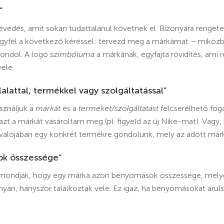
”
évedés, amit sokan tudattalanul követnek el. Bizonyára rengeteg
ügyfél a következő kéréssel: tervezd meg a márkámat – miköz
gondol. A logó
szimbóluma
a márkának, egyfajta rövidítés, ami r
ele.
alattal, termékkel vagy szolgáltatással”
sználjuk a
márkát
és a
terméket/szolgáltatást
felcserélhető fo
 azt a márkát vásároltam meg (pl. figyeld az új Nike-mat). Vagy,
alójában egy konkrét termékre gondolunk, mely az adott márka 
ok összessége”
l mondják, hogy egy márka azon benyomások összessége, melyet
ányan, hányszor találkoztak vele. Ez igaz, ha benyomásokat áru