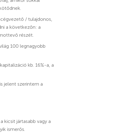
álj, amikor sokkal
 kötődnek.
 cégvezető / tulajdonos,
ni a következőn: a
mottevő részét.
világ 100 legnagyobb
kapitalizáció kb. 16%-a, a
s jelent szerintem a
 kicsit jártasabb vagy a
yik ismerős.