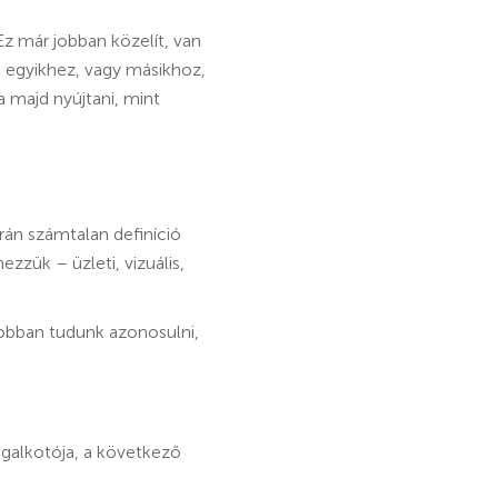
 Ez már jobban közelít, van
k egyikhez, vagy másikhoz,
a majd nyújtani, mint
án számtalan definíció
zzük – üzleti, vizuális,
obban tudunk azonosulni,
egalkotója, a következő