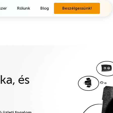
zer
Rólunk
Blog
Beszélgessünk!
ka, és
ó üzleti fogalom,