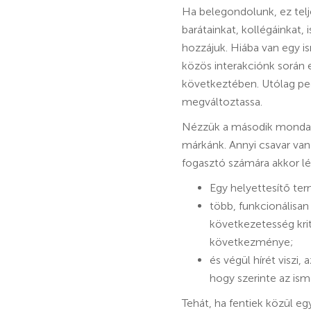
Ha belegondolunk, ez tel
barátainkat, kollégáinkat, 
hozzájuk. Hiába van egy i
közös interakciónk során 
következtében. Utólag ped
megváltoztassa.
Nézzük a második mondatot
márkánk. Annyi csavar van
fogasztó számára akkor lét
Egy helyettesítő ter
több, funkcionálisan
következetesség krit
következménye;
és végül hírét viszi,
hogy szerinte az isme
Tehát, ha fentiek közül e