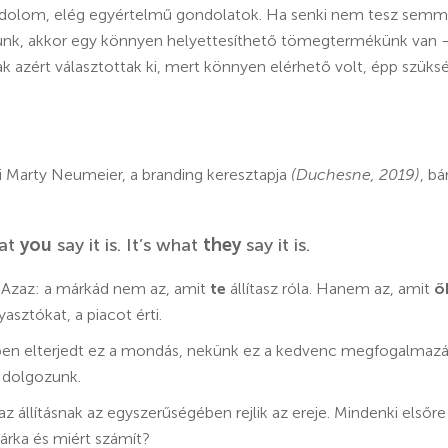
ondolom, elég egyértelmű gondolatok. Ha senki nem tesz semmi 
álunk, akkor egy könnyen helyettesíthető tömegtermékünk van –
k azért választottak ki, mert könnyen elérhető volt, épp szüksé
i Marty Neumeier, a branding keresztapja
(Duchesne, 2019)
, b
hat
you
say it is. It’s what
they
say it is.
. Azaz: a márkád nem az, amit
te
állítasz róla. Hanem az, amit
ő
asztókat, a piacot érti.
rben elterjedt ez a mondás, nekünk ez a kedvenc megfogalmaz
 dolgozunk.
 állításnak az egyszerűségében rejlik az ereje. Mindenki elsőre
árka és miért számít?