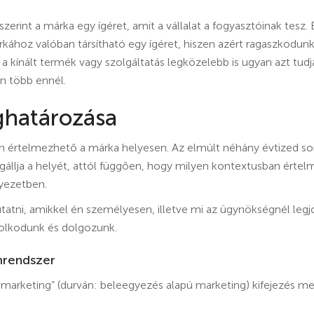
szerint a márka egy ígéret, amit a vállalat a fogyasztóinak tesz.
kához valóban társítható egy ígéret, hiszen azért ragaszkodun
 kínált termék vagy szolgáltatás legközelebb is ugyan azt tudj
n több ennél.
határozása
n értelmezhető a márka helyesen. Az elmúlt néhány évtized sor
állja a helyét, attól függően, hogy milyen kontextusban értelme
yezetben.
tni, amikkel én személyesen, illetve mi az ügynökségnél legj
lkodunk és dolgozunk.
mrendszer
 marketing” (durván: beleegyezés alapú marketing) kifejezés m