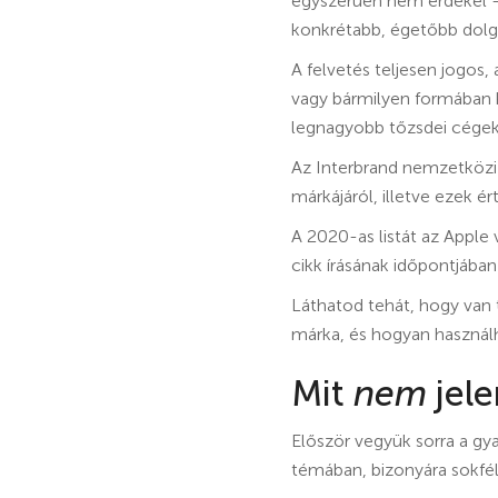
egyszerűen nem érdekel –
konkrétabb, égetőbb dolg
A felvetés teljesen jogos
vagy bármilyen formában 
legnagyobb tőzsdei cégekn
Az Interbrand nemzetközi
márkájáról, illetve ezek ér
A 2020-as listát az Apple v
cikk írásának időpontjában
Láthatod tehát, hogy van t
márka, és hogyan használ
Mit
nem
jele
Először vegyük sorra a gya
témában, bizonyára sokfél