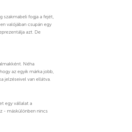
 szakmabeli fogja a fejét,
ben valójában csupán egy
eprezentálja azt. De
galmakként. Néha
 hogy az egyik márka jobb,
jelzéseivel van ellátva.
 egy vállalat a
lsz - máskülönben nincs