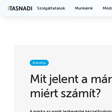
Szolgáltatások
Munkáink
Móds
Branding
Mit jelent a már
miért számít?
A márka az egyik legkevésbé kézzelfoghat