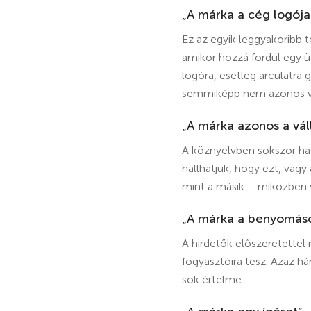
„A márka a cég logója
Ez az egyik leggyakoribb t
amikor hozzá fordul egy 
logóra, esetleg arculatra 
semmiképp nem azonos v
„A márka azonos a váll
A köznyelvben sokszor ha
hallhatjuk, hogy ezt, vagy
mint a másik – miközben v
„A márka a benyomás
A hirdetők előszeretette
fogyasztóira tesz. Azaz h
sok értelme.