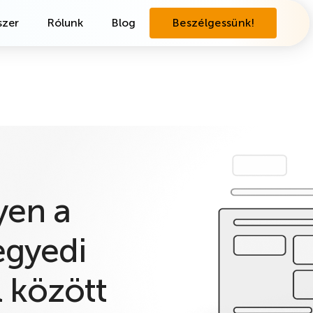
zer
Rólunk
Blog
Beszélgessünk!
yen a
egyedi
 között