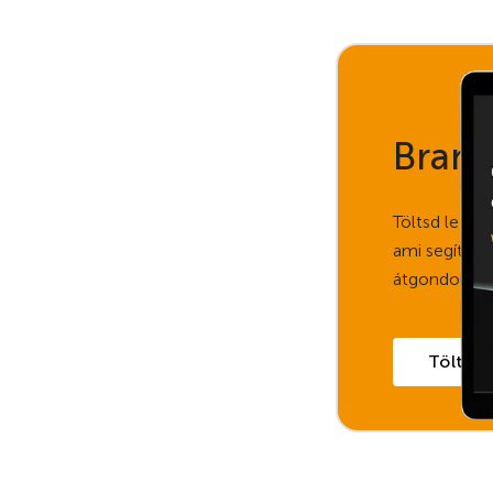
Brand
Töltsd le e
ami segít str
átgondolni ú
Töltsd l