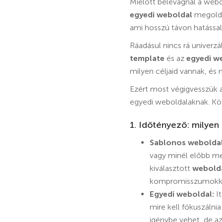
Mielőtt belevágnál a webo
egyedi weboldal
megoldá
ami hosszú távon hatással 
Ráadásul nincs rá univerzá
template
és az
egyedi w
milyen céljaid vannak, és 
Ezért most végigvesszük a
egyedi weboldalaknak. Kö
1. Időtényező: milyen
Sablonos weboldal
vagy minél előbb meg
kiválasztott
webold
kompromisszumokkal j
Egyedi weboldal:
It
mire kell fókuszálnia
igénybe vehet, de a