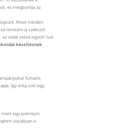
ból, és megbontja az
olgozni. Mivel minden
zá tervezni új szekciót
 az oldal veled együtt tud
boldal készítésnek
.
ampányokat futtatni,
apja. Így elég volt egy
g, mert egy prémium
tett vizuálisan is