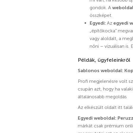
gondok. A
weboldal
összképet.
Egyedi:
Az
egyedi 
„építőkocka” megvan 
vagy aloldalt, a meg
nőni – vizuálisan is
Példák, ügyfeleinkről
Sablonos weboldal: Ko
Profi megjelenésre volt s
csupán azt, hogy ha valaki
általánosabb megoldás
Az elkészült oldalt itt talá
Egyedi weboldal: Peruzz
márkát csak prémium onlin