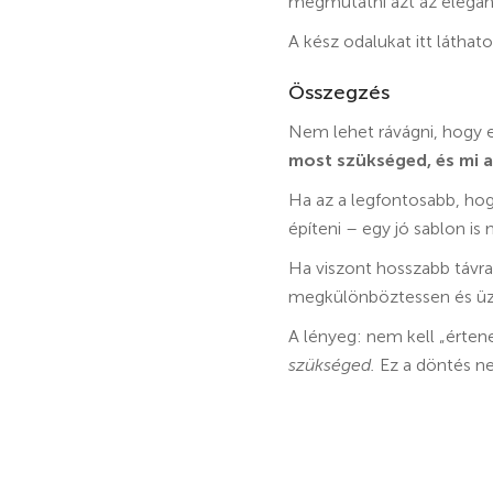
megmutatni azt az elegan
A kész odalukat itt láthat
Összegzés
Nem lehet rávágni, hogy e
most szükséged, és mi a 
Ha az a legfontosabb, hog
építeni – egy jó sablon is
Ha viszont hosszabb távra
megkülönböztessen és üzl
A lényeg: nem kell „érten
szükséged.
Ez a döntés ne