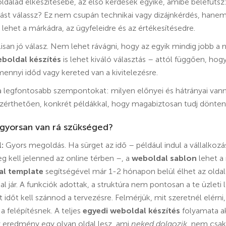
ldalad elkészítésébe, az első kérdések egyike, amibe belefutsz
st válassz? Ez nem csupán technikai vagy dizájnkérdés, hane
lehet a márkádra, az ügyfeleidre és az értékesítésedre.
lisan jó válasz. Nem lehet rávágni, hogy az egyik mindig jobb a 
eboldal készítés
is lehet kiváló választás – attól függően, hogy
mennyi időd vagy kereted van a kivitelezésre.
 legfontosabb szempontokat: milyen előnyei és hátrányai vann
zérthetően, konkrét példákkal, hogy magabiztosan tudj dönteni
 gyorsan van rá szükséged?
:
Gyors megoldás. Ha sürget az idő – például indul a vállalkoz
 kell jelenned az online térben –, a
weboldal sablon
lehet a
al template
segítségével már 1-2 hónapon belül élhet az oldal
ár. A funkciók adottak, a struktúra nem pontosan a te üzleti lo
t időt kell szánnod a tervezésre. Felmérjük, mit szeretnél elérn
 a felépítésnek. A teljes
egyedi weboldal készítés
folyamata ak
z eredmény egy olyan oldal lesz, ami
neked dolgozik
, nem csak