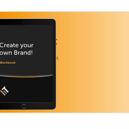
 munkafüzet
zt az ingyenes dokumentumot,
atégiai szemlélettel
j vagy meglévő márkádat.
e!