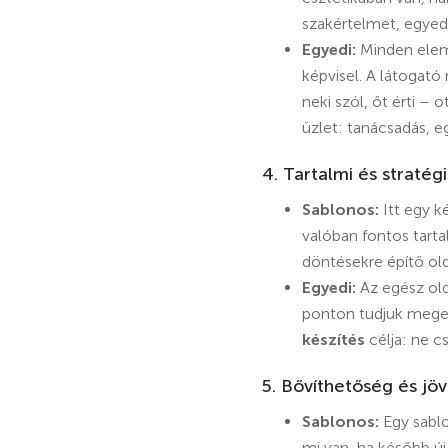
szakértelmet, egyed
Egyedi:
Minden elem –
képvisel. A látogató
neki szól, őt érti –
üzlet: tanácsadás, 
4. Tartalmi és stratég
Sablonos:
Itt egy k
valóban fontos tart
döntésekre építő ol
Egyedi:
Az egész olda
ponton tudjuk megerő
készítés
célja: ne 
5. Bővíthetőség és jö
Sablonos:
Egy sablo
mi van, ha később új