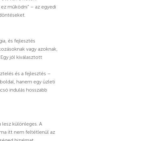
 ez működni” – az egyedi
döntéseket.
a, és fejlesztés
lkozásoknak vagy azoknak,
gy jól kiválasztott
telés és a fejlesztés –
eboldal, hanem egy üzleti
lcsó indulás hosszabb
n lesz különleges. A
ma itt nem feltétlenül az
séged bizalmat,