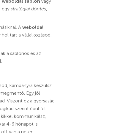
:
weboldal sablon
vagy
m egy
stratégiai döntés
,
másiknál. A
weboldal
 hol tart a vállalkozásod,
ak a sablonos és az
.
ásod, kampányra készülsz,
 megmentő. Egy jól
ad. Viszont ez a gyorsaság
gikád szerint épül fel.
i, kikkel kommunikálsz,
ár 4-6 hónapot is
 ott van a neten.