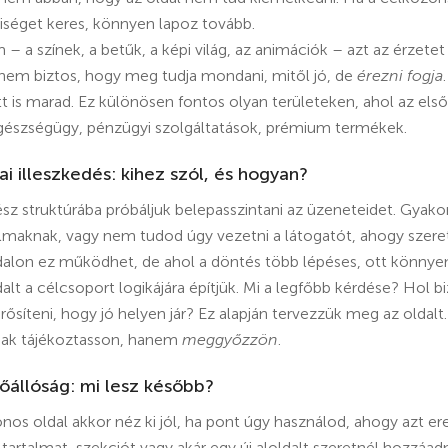
iséget keres, könnyen lapoz tovább.
 a színek, a betűk, a képi világ, az animációk – azt az érzetet
 nem biztos, hogy meg tudja mondani, mitől jó, de
érezni fogja
 ott is marad. Ez különösen fontos olyan területeken, ahol az e
egészségügy, pénzügyi szolgáltatások, prémium termékek.
iai illeszkedés: kihez szól, és hogyan?
ész struktúrába próbáljuk belepasszintani az üzeneteidet. Gyako
almaknak, vagy nem tudod úgy vezetni a látogatót, ahogy szere
dalon ez működhet, de ahol a döntés több lépéses, ott könnyen
lt a célcsoport logikájára építjük. Mi a legfőbb kérdése? Hol b
síteni, hogy jó helyen jár? Ez alapján tervezzük meg az oldalt
csak tájékoztasson, hanem
meggyőzzön
.
vőállóság: mi lesz később?
nos oldal akkor néz ki jól, ha pont úgy használod, ahogy azt e
 tartalmat, szekciót vagy akár egy új aloldalt szeretnél hozzáad