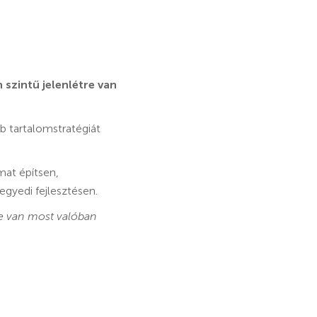
 szintű jelenlétre van
b tartalomstratégiát
mat építsen,
gyedi fejlesztésen.
e van most valóban