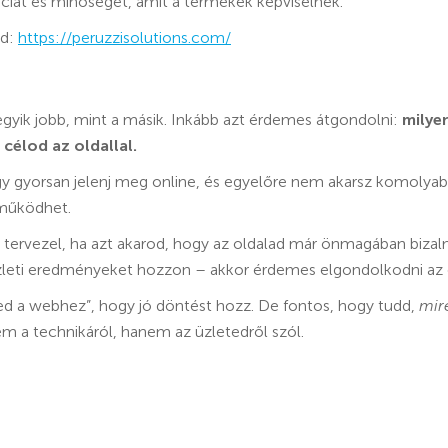
ciát és minőséget, amit a termékek képviselnek.
od:
https://peruzzisolutions.com/
gyik jobb, mint a másik. Inkább azt érdemes átgondolni:
milyen
célod az oldallal.
y gyorsan jelenj meg online, és egyelőre nem akarsz komolyab
 működhet.
 tervezel, ha azt akarod, hogy az oldalad már önmagában bizal
eti eredményeket hozzon – akkor érdemes elgondolkodni az e
ed a webhez”, hogy jó döntést hozz. De fontos, hogy tudd,
mir
m a technikáról, hanem az üzletedről szól.