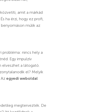
 közvetíti, amit a márkád
. És ha érzi, hogy ez profi,
lső benyomáson múlik az
ri probléma: nincs hely a
tnéd. Egy impulzív
 elveszhet a látogató.
izonytalanodik el? Melyik
. Az
egyedi weboldal
redetileg megtervezték. De
ni? Itt kezdődnek a