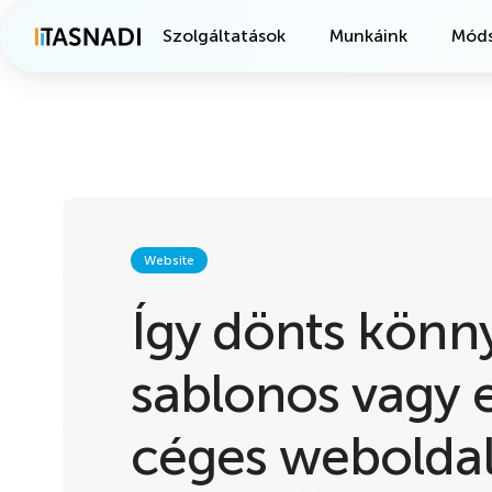
Szolgáltatások
Munkáink
Móds
Website
Így dönts könn
sablonos vagy 
céges weboldal