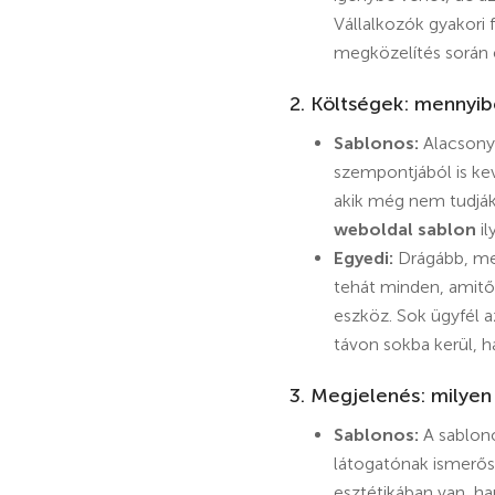
Vállalkozók gyakori
megközelítés során 
2. Költségek: mennyib
Sablonos:
Alacsonya
szempontjából is ke
akik még nem tudják 
weboldal sablon
il
Egyedi:
Drágább, mer
tehát minden, amitől
eszköz. Sok ügyfél a
távon sokba kerül, h
3. Megjelenés: milyen
Sablonos:
A sablono
látogatónak ismerős 
esztétikában van, h