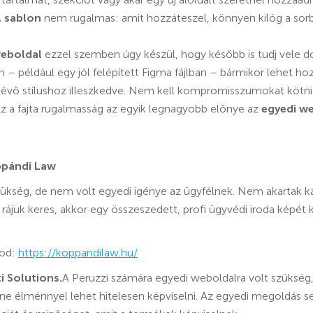
 sablon
nem rugalmas: amit hozzáteszel, könnyen kilóg a sor
weboldal
ezzel szemben úgy készül, hogy később is tudj vele d
– például egy jól felépített Figma fájlban – bármikor lehet hoz
lévő stílushoz illeszkedve. Nem kell kompromisszumokat kötni:
. Ez a fajta rugalmasság az egyik legnagyobb előnye az
egyedi we
ppándi Law
zükség, de nem volt egyedi igénye az ügyfélnek. Nem akartak k
 rájuk keres, akkor egy összeszedett, profi ügyvédi iroda képét k
lod:
https://koppandilaw.hu/
i Solutions.
A Peruzzi számára egyedi weboldalra volt szüksé
e élménnyel lehet hitelesen képviselni. Az egyedi megoldás segí