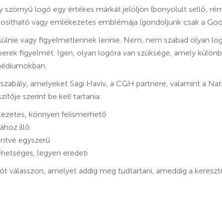
 szörnyű logó egy értékes márkát jelöljön (bonyolult sellő, rém
onosítható vagy emlékezetes emblémája (gondoljunk csak a Goo
lnie vagy figyelmetlennek lennie. Nem, nem szabad olyan log
berek figyelmét. Igen, olyan logóra van szüksége, amely külön
 médiumokban.
nyszabály, amelyeket Sagi Haviv, a CGH partnere, valamint a Na
tője szerint be kell tartania:
ezetes, könnyen felismerhető
ához illő
intve egyszerű
ehetséges, legyen eredeti
t válasszon, amelyet addig meg tudtartani, ameddig a kereszt