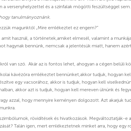
n a versenyhelyzettel és a színfalak mögötti feszültséggel sem.
, hogy tanulmányoznánk.
dezzük magunktól „Mire emlékeztet ez engem?”
ó, amit használ, a történetek,amiket elmesél, valamint a munká
mot hagynak bennünk, nemcsak a jelentésük miatt, hanem azért
ól van szó. Akár az is fontos lehet, ahogyan a cégen belüli k
kolai kávézóra emlékeztet bennünket,akkor tudjuk, hogyan kel
zítve egy vacsorához, akkor is tudjuk, hogyan kell viselkednün
nalban, akkor azt is tudjuk, hogyan kell mereven ülnünk és feg
agy azzal, hogy mennyire keményen dolgozott. Azt akarjuk tud
ámunkra.
 szimbólumok, rövidítések és hivatkozások. Megváltoztatják-e 
gzását? Talán igen, mert emlékeztetnek minket arra, hogy egy 