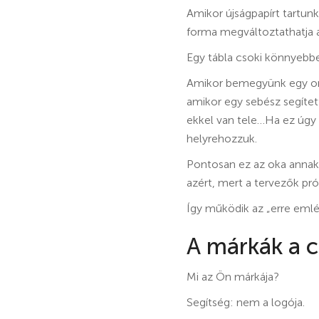
Amikor újságpapírt tartunk
forma megváltoztathatja 
Egy tábla csoki könnyebb
Amikor bemegyünk egy orvo
amikor egy sebész segített
ekkel van tele…Ha ez úgy 
helyrehozzuk.
Pontosan ez az oka annak,
azért, mert a tervezők pró
Így működik az „erre eml
A márkák a c
Mi az Ön márkája?
Segítség: nem a logója.