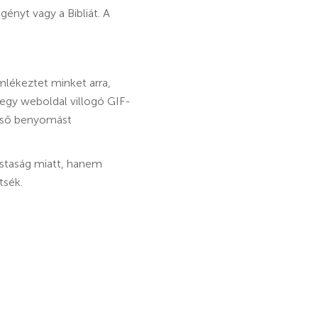
ényt vagy a Bibliát. A
mlékeztet minket arra,
a egy weboldal villogó GIF-
első benyomást
ustaság miatt, hanem
tsék.