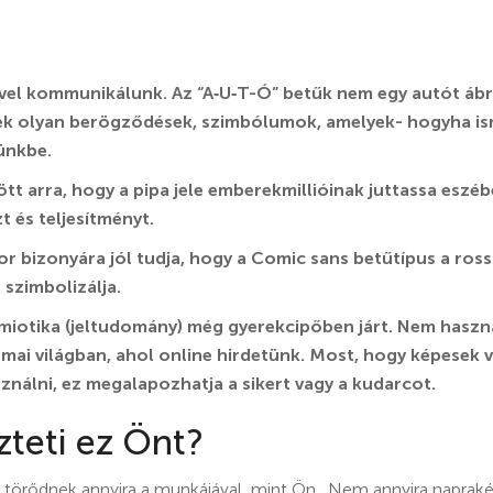
el kommunikálunk. Az “A‑U‑T-Ó” betűk nem egy autót ábr
zek olyan berögződések, szimbólumok, amelyek- hogyha ism
ünkbe.
ött arra, hogy a pipa jele emberekmillióinak juttassa eszé
t és teljesítményt.
r bizonyára jól tudja, hogy a Comic sans betűtípus a rossz
t szimbolizálja.
zemiotika (jeltudomány) még gyerekcipőben járt. Nem hasz
 a mai világban, ahol online hirdetünk. Most, hogy képesek
ználni, ez megalapozhatja a sikert vagy a kudarcot.
teti ez Önt?
 törődnek annyira a munkájával, mint Ön. Nem annyira naprak