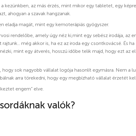
 a kezünkben, az más érzés, mint mikor egy tabletet, egy képreg
azt, ahogyan a szavak hangzanak.
en eladja magát, mint egy kemoterápiás gyógyszer.
si rendelőbe, amely úgy néz ki,mint egy sebész irodája, az e
 rajtunk... még akkor is, ha ez az iroda egy csontkovácsé. És h
nézki, mint egy átverés, hosszú időbe telik majd, hogy ezt az 
 hogy sok nagyobb vállalat logója hasonlít egymásra. Nem a l
bálnak arra törekedni, hogy egy megbízható vállalat érzetét kel
ékeztet engem” elve.
sordáknak valók?