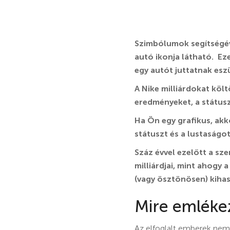
Szimbólumok segítségév
autó ikonja látható. E
egy autót juttatnak esz
A Nike milliárdokat költ
eredményeket, a státusz
Ha Ön egy grafikus, akko
státuszt és a lustaságo
Száz évvel ezelőtt a s
milliárdjai, mint ahogy
(vagy ösztönösen) kihas
Mire emlékez
Az elfoglalt emberek nem