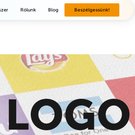
zer
Rólunk
Blog
Beszélgessünk!