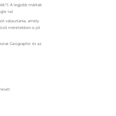
lik?). A legjobb márkák
gle-ra)
ót választania, amely
böző méretekben is jól
tional Geographic és az
nevét.