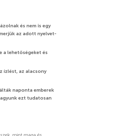
ázolnak és nem is egy
erjük az adott nyelvet-
be a lehetőségeket és
 ízlést, az alacsony
nálták naponta emberek
 vagyunk ezt tudatosan
észek, mint maga,és