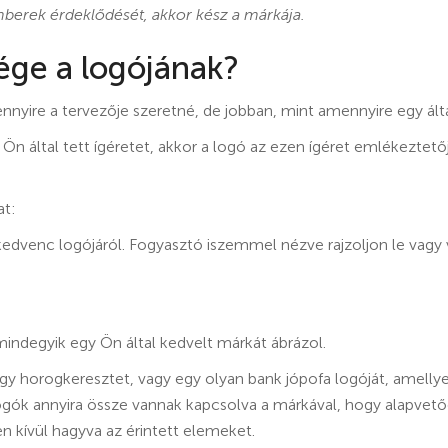
emberek érdeklődését, akkor kész a márkája.
ége a logójának?
nyire a tervezője szeretné, de jobban, mint amennyire egy álta
Ön által tett ígéretet, akkor a logó az ezen ígéret emlékeztető
at:
 kedvenc logójáról. Fogyasztó iszemmel nézve rajzoljon le vagy 
ndegyik egy Ön által kedvelt márkát ábrázol.
gy horogkeresztet, vagy egy olyan bank jópofa logóját, amellyel
ogók annyira össze vannak kapcsolva a márkával, hogy alapvet
n kívül hagyva az érintett elemeket.