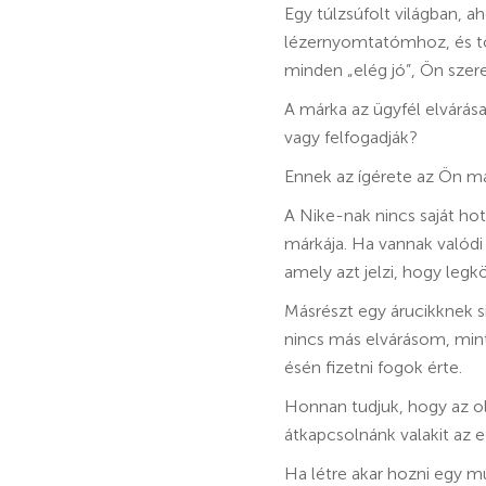
Egy túlzsúfolt világban, a
lézernyomtatómhoz, és töb
minden „elég jó”, Ön sze
A márka az ügyfél elvárása
vagy felfogadják?
Ennek az ígérete az Ön má
A Nike-nak nincs saját hot
márkája. Ha vannak valódi
amely azt jelzi, hogy leg
Másrészt egy árucikknek s
nincs más elvárásom, min
ésén fizetni fogok érte.
Honnan tudjuk, hogy az o
átkapcsolnánk valakit az e
Ha létre akar hozni egy 