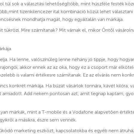
hol túl sok a választási lehetőség(több, mint húszféle festék köz
b,mint tizenkilencezer ital kombináció közül lehet választani
rencsésnek mondhatja magát, hogy egyáltalán van márkája.
it tükrözi. Mire számítanak? Mit várnak el, mikor Öntől vásárol
rkája.
elja. Ha lenne, valószínűleg lenne néhány jó tippje, hogy hogyan
 rajongói, akkor ennek az az oka, hogy ez a csoport már elköte
közelebb is valami értékesre számítanak. Ez az elvárás nem konk
incs konkrét márkája. Ha búzát vásárlok tonnára, kávét kilóra, 
t amiadott. Add nekem pontosan azt, amit tegnap kaptam, gyo
lyan márkák, mint a T-mobile és a Vodafone alapvetően értékt
gyikről a másikra, észre sem vennék.
működő marketing eszközt, kapcsolatokba és egyéb nem átruház