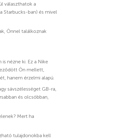
ül választhatok a
 a Starbucks-ban) és mivel
nak, Önnel találkoznak
 is nézne ki. Ez a Nike
leződött Ön mellett,
rét, hanem érzelmi alapú.
vagy sávszélességet GB-ra,
rsabban és olcsóbban,
elenek? Mert ha
ható tulajdonokba kell