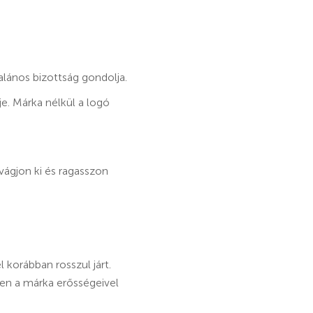
lános bizottság gondolja.
je. Márka nélkül a logó
vágjon ki és ragasszon
 korábban rosszul járt.
ően a márka erősségeivel