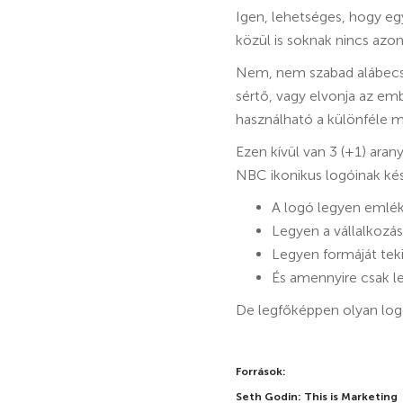
Igen, lehetséges, hogy egy
közül is soknak nincs az
Nem, nem szabad alábecsü
sértő, vagy elvonja az em
használható a különféle
Ezen kívül van 3 (+1) ara
NBC ikonikus logóinak készí
A logó legyen emlék
Legyen a vállalkozás
Legyen formáját tek
És amennyire csak l
De legfőképpen olyan logó
Források:
Seth Godin: This is Marketing