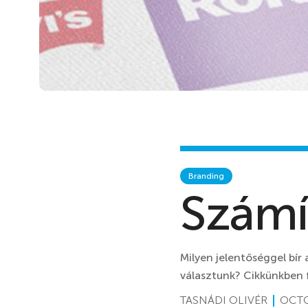
Branding
Számí
Milyen jelentőséggel bír
választunk? Cikkünkben f
TASNÁDI OLIVÉR
OCTO