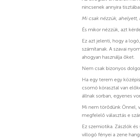
nincsenek annyira tisztába
Mi csak nézzük, ahelyett
És mikor nézzük, azt kér
Ez azt jelenti, hogy a log
számítanak. A szavai nyo
ahogyan használja őket.
Nem csak bizonyos dolgokr
Ha egy terem egy középis
csomó körasztal van előkés
állnak sorban, egyenes vo
Mi nem törődünk Önnel, v
megfelelő választás e sz
Ez szemiotika. Zászlók és
villogó fényei a zene han