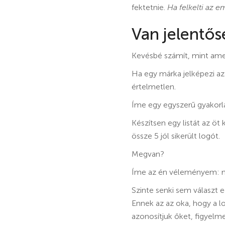
fektetnie.
Ha felkelti az 
Van jelentős
Kevésbé számít, mint amen
Ha egy márka jelképezi az 
értelmetlen.
Íme egy egyszerű gyakorl
Készítsen egy listát az öt
össze 5 jól sikerült logót.
Megvan?
Íme az én véleményem: mi
Szinte senki sem választ e
Ennek az az oka, hogy a l
azonosítjuk őket, figyelme