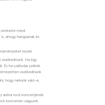
ja kinézete mind
 is, ahogy hangzanak és
örülményeket kezeli.
l viselkednünk. Ha egy
k. És ha szállodai székek
yelmezetten viselkednünk.
ni, hogy nekünk való-e,
az aréna rock koncertjének
rock koncerten vagyunk.