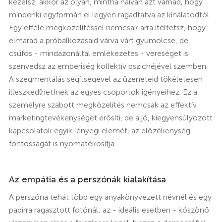
kezelsz, akkor az olyan, mintha naivan azt várnád, hogy
mindenki egyformán el legyen ragadtatva az kínálatodtól.
Egy efféle megközelítéssel nemcsak arra ítéltetsz, hogy
elmarad a próbálkozásaid várva várt gyümölcse, de
csúfos - mindazonáltal emlékezetes - vereséget is
szenvedsz az emberiség kollektív pszichéjével szemben.
A szegmentálás segítségével az üzeneteid tökéletesen
illeszked(het)nek az egyes csoportok igényeihez. Ez a
személyre szabott megközelítés nemcsak az effektív
marketingtevékenységet erősíti, de a jó, kiegyensúlyozott
kapcsolatok egyik lényegi elemét, az előzékenység
fontosságát is nyomatékosítja.
Az empátia és a perszónák kialakítása
A perszóna tehát több egy anyakönyvezett névnél és egy
papírra ragasztott fotónál: az - ideális esetben - köszönő