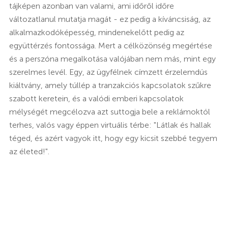
tájképen azonban van valami, ami időről időre
változatlanul mutatja magát - ez pedig a kíváncsiság, az
alkalmazkodóképesség, mindenekelőtt pedig az
együttérzés fontossága. Mert a célközönség megértése
és a perszóna megalkotása valójában nem más, mint egy
szerelmes levél. Egy, az ügyfélnek címzett érzelemdús
kiáltvány, amely túllép a tranzakciós kapcsolatok szűkre
szabott keretein, és a valódi emberi kapcsolatok
mélységét megcélozva azt suttogja bele a reklámoktól
terhes, valós vagy éppen virtuális térbe: "Látlak és hallak
téged, és azért vagyok itt, hogy egy kicsit szebbé tegyem
az életed!".