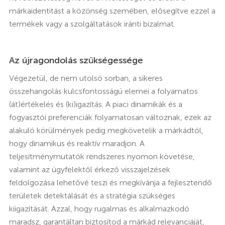
márkaidentitást a közönség szemében, elősegítve ezzel a
termékek vagy a szolgáltatások iránti bizalmat.
Az újragondolás szükségessége
Végezetül, de nem utolsó sorban, a sikeres
összehangolás kulcsfontosságú elemei a folyamatos
(át)értékelés és (ki)igazítás. A piaci dinamikák és a
fogyasztói preferenciák folyamatosan változnak, ezek az
alakuló körülmények pedig megkövetelik a márkádtól,
hogy dinamikus és reaktív maradjon. A
teljesítménymutatók rendszeres nyomon követése,
valamint az ügyfelektől érkező visszajelzések
feldolgozása lehetővé teszi és megkívánja a fejlesztendő
területek detektálását és a stratégia szükséges
kiigazítását. Azzal, hogy rugalmas és alkalmazkodó
maradsz, garantáltan biztosítod a márkád relevanciáját,