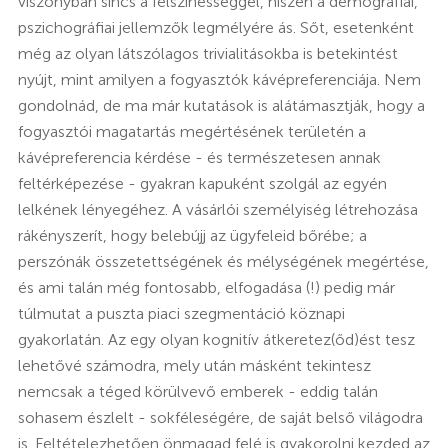
viszonyban sincs a felszínességgel, hiszen a demográfiai,
pszichográfiai jellemzők legmélyére ás. Sőt, esetenként
még az olyan látszólagos trivialitásokba is betekintést
nyújt, mint amilyen a fogyasztók kávépreferenciája. Nem
gondolnád, de ma már kutatások is alátámasztják, hogy a
fogyasztói magatartás megértésének területén a
kávépreferencia kérdése - és természetesen annak
feltérképezése - gyakran kapuként szolgál az egyén
lelkének lényegéhez. A vásárlói személyiség létrehozása
rákényszerít, hogy belebújj az ügyfeleid bőrébe; a
perszónák összetettségének és mélységének megértése,
és ami talán még fontosabb, elfogadása (!) pedig már
túlmutat a puszta piaci szegmentáció köznapi
gyakorlatán. Az egy olyan kognitív átkeretez(őd)ést tesz
lehetővé számodra, mely után másként tekintesz
nemcsak a téged körülvevő emberek - eddig talán
sohasem észlelt - sokféleségére, de saját belső világodra
is. Feltételezhetően önmagad felé is gyakorolni kezded az