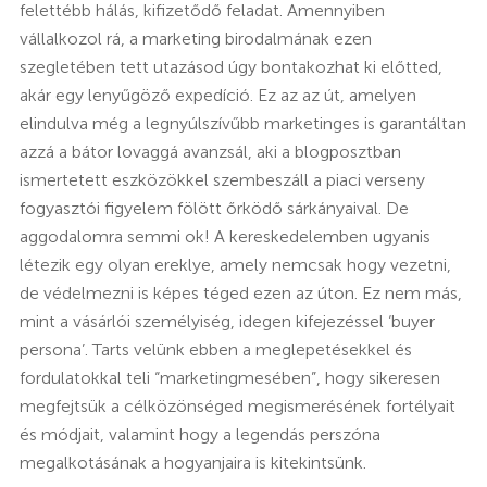
felettébb hálás, kifizetődő feladat. Amennyiben
vállalkozol rá, a marketing birodalmának ezen
szegletében tett utazásod úgy bontakozhat ki előtted,
akár egy lenyűgöző expedíció. Ez az az út, amelyen
elindulva még a legnyúlszívűbb marketinges is garantáltan
azzá a bátor lovaggá avanzsál, aki a blogposztban
ismertetett eszközökkel szembeszáll a piaci verseny
fogyasztói figyelem fölött őrködő sárkányaival. De
aggodalomra semmi ok! A kereskedelemben ugyanis
létezik egy olyan ereklye, amely nemcsak hogy vezetni,
de védelmezni is képes téged ezen az úton. Ez nem más,
mint a vásárlói személyiség, idegen kifejezéssel ‘buyer
persona’. Tarts velünk ebben a meglepetésekkel és
fordulatokkal teli “marketingmesében”, hogy sikeresen
megfejtsük a célközönséged megismerésének fortélyait
és módjait, valamint hogy a legendás perszóna
megalkotásának a hogyanjaira is kitekintsünk.