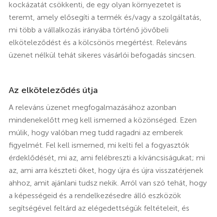
kockázatát csökkenti, de egy olyan környezetet is
teremt, amely elősegíti a termék és/vagy a szolgáltatás,
mi több a vállalkozás irányába történő jövőbeli
elköteleződést és a kölcsönös megértést. Releváns
üzenet nélkül tehát sikeres vásárlói befogadás sincsen.
Az elköteleződés útja
A releváns üzenet megfogalmazásához azonban
mindenekelőtt meg kell ismerned a közönséged. Ezen
múlik, hogy valóban meg tudd ragadni az emberek
figyelmét. Fel kell ismerned, mi kelti fel a fogyasztók
érdeklődését, mi az, ami felébreszti a kíváncsiságukat; mi
az, ami arra készteti őket, hogy újra és újra visszatérjenek
ahhoz, amit ajánlani tudsz nekik. Arról van szó tehát, hogy
a képességeid és a rendelkezésedre álló eszközök
segítségével feltárd az elégedettségük feltételeit, és