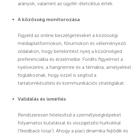
arányok, valamint az ügyfél-életciklus érték.
A közösség monitorozása
Figyeld az online beszélgetéseket a közösségi
médiaplatformokon, fórumokon és véleményező
oldalakon, hogy betekintést nyerj a közönséged
preferenciáiba és érzelmeibe. Fordíts figyelmet a
nyelvezetre, a hangnemre és a témákra, amelyekkel
foglalkoznak, hogy ezzel is segítsd a
tartalomkészítési és kommunikációs stratégiákat.
Validálás és ismétlés
Rendszeresen hitelesítsd a személyiségképeket
folyamatos kutatással és visszajelzési hurkokkal
(‘feedback loop’). Ahogy a piaci dinamika fejlődik és