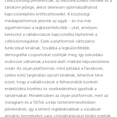
célközönségi preferenciák, az elköteleződési trendek és a
tartalom jellege, akkor sikeresen optimalizálhatod
kapcsolatépítési erőfeszítéseidet. A közösségi
médiaplatformok jelentik az egyik - és ma már
egyértelműen a legkézenfekvőbb - utat, amelyen
keresztül a vállalkozások kapcsolatba léphetnek a
célközönségükkel. Ezek a platformok változatos
funkciókat kínálnak, továbbá a legkülönfélébb
demográfiai csoportokat szólítják meg, így sokoldalú
eszközzé válhatnak a kezed alatt márkád népszerűsítése
során. Az olyan platformok, mint például a Facebook,
széles körű targetálási opciót kínálnak, lehetővé téve
ezzel, hogy a vállalkozások a felhasználók konkrét
érdeklődési köréhez és viselkedéséhez igazítsák a
tartalmaikat. Mindeközben az olyan platformok, mint az
Instagram és a TikTok a képi történetmesélésben
jeleskednek, így a lehető legideálisabbak a vizuálisan
attraktív termékeket vagy szolgáltatásokat kínáló márkák