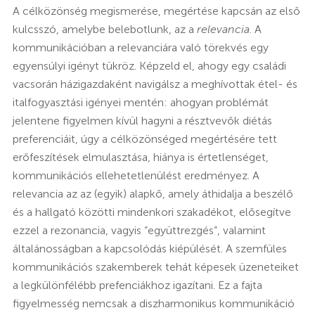
A célközönség megismerése, megértése kapcsán az első
kulcsszó, amelybe belebotlunk, az a
relevancia
. A
kommunikációban a relevanciára való törekvés egy
egyensúlyi igényt tükröz. Képzeld el, ahogy egy családi
vacsorán házigazdaként navigálsz a meghívottak étel- és
italfogyasztási igényei mentén: ahogyan problémát
jelentene figyelmen kívül hagyni a résztvevők diétás
preferenciáit, úgy a célközönséged megértésére tett
erőfeszítések elmulasztása, hiánya is értetlenséget,
kommunikációs ellehetetlenülést eredményez. A
relevancia az az (egyik) alapkő, amely áthidalja a beszélő
és a hallgató közötti mindenkori szakadékot, elősegítve
ezzel a rezonancia, vagyis “együttrezgés”, valamint
általánosságban a kapcsolódás kiépülését. A szemfüles
kommunikációs szakemberek tehát képesek üzeneteiket
a legkülönfélébb prefenciákhoz igazítani. Ez a fajta
figyelmesség nemcsak a diszharmonikus kommunikáció