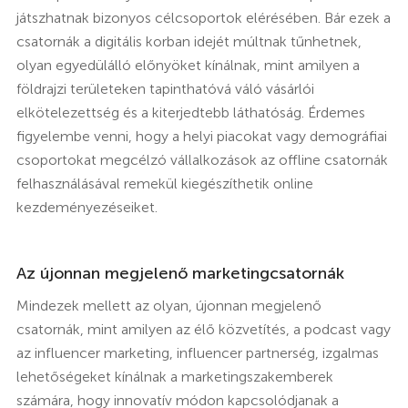
játszhatnak bizonyos célcsoportok elérésében. Bár ezek a
csatornák a digitális korban idejét múltnak tűnhetnek,
olyan egyedülálló előnyöket kínálnak, mint amilyen a
földrajzi területeken tapinthatóvá váló vásárlói
elkötelezettség és a kiterjedtebb láthatóság. Érdemes
figyelembe venni, hogy a helyi piacokat vagy demográfiai
csoportokat megcélzó vállalkozások az offline csatornák
felhasználásával remekül kiegészíthetik online
kezdeményezéseiket.
Az újonnan megjelenő marketingcsatornák
Mindezek mellett az olyan, újonnan megjelenő
csatornák, mint amilyen az élő közvetítés, a podcast vagy
az influencer marketing, influencer partnerség, izgalmas
lehetőségeket kínálnak a marketingszakemberek
számára, hogy innovatív módon kapcsolódjanak a