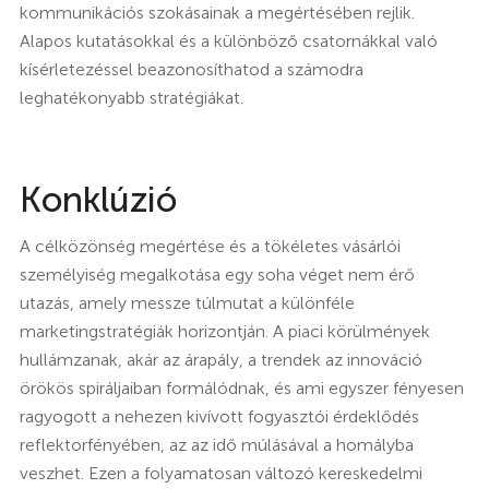
kommunikációs szokásainak a megértésében rejlik.
Alapos kutatásokkal és a különböző csatornákkal való
kísérletezéssel beazonosíthatod a számodra
leghatékonyabb stratégiákat.
Konklúzió
A célközönség megértése és a tökéletes vásárlói
személyiség megalkotása egy soha véget nem érő
utazás, amely messze túlmutat a különféle
marketingstratégiák horizontján. A piaci körülmények
hullámzanak, akár az árapály, a trendek az innováció
örökös spiráljaiban formálódnak, és ami egyszer fényesen
ragyogott a nehezen kivívott fogyasztói érdeklődés
reflektorfényében, az az idő múlásával a homályba
veszhet. Ezen a folyamatosan változó kereskedelmi