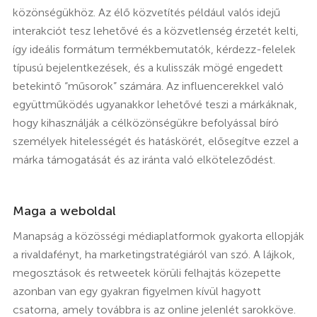
közönségükhöz. Az élő közvetítés például valós idejű
interakciót tesz lehetővé és a közvetlenség érzetét kelti,
így ideális formátum termékbemutatók, kérdezz-felelek
típusú bejelentkezések, és a kulisszák mögé engedett
betekintő “műsorok” számára. Az influencerekkel való
együttműködés ugyanakkor lehetővé teszi a márkáknak,
hogy kihasználják a célközönségükre befolyással bíró
személyek hitelességét és hatáskörét, elősegítve ezzel a
márka támogatását és az iránta való elköteleződést.
Maga a weboldal
Manapság a közösségi médiaplatformok gyakorta ellopják
a rivaldafényt, ha marketingstratégiáról van szó. A lájkok,
megosztások és retweetek körüli felhajtás közepette
azonban van egy gyakran figyelmen kívül hagyott
csatorna, amely továbbra is az online jelenlét sarokköve.