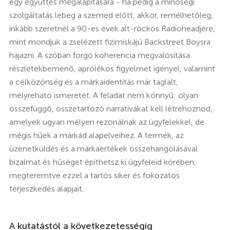
egy együttes megalapítására - ha pedig a minőségi
szolgáltatás lebeg a szemed előtt, akkor, remélhetőleg,
inkább szeretnél a 90-es évek alt-rockos Radioheadjére,
mint mondjuk a zselézett fizimiskájú Backstreet Boysra
hajazni. A szóban forgó koherencia megvalósítása
részletekbemenő, aprólékos figyelmet igényel, valamint
a célközönség és a márkaidentitás már taglalt,
mélyreható ismeretét. A feladat nem könnyű: olyan
összefüggő, összetartozó narratívákat kell létrehoznod,
amelyek ugyan mélyen rezonálnak az ügyfelekkel, de
mégis hűek a márkád alapelveihez. A termék, az
üzenetküldés és a márkaértékek összehangolásával
bizalmat és hűséget építhetsz ki ügyfeleid körében,
megteremtve ezzel a tartós siker és fokozatos
terjeszkedés alapjait.
A kutatástól a következetességig