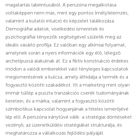
magatartás labirintusából. A perszóna megalkotása
voltaképpen nem más, mint egy pontos (mély)elemzés,
valamint a kutatói intuíció és képzelet találkozása.
Demográfiai adatok, viselkedési ismeretek és
pszichográfiai tényezők segítségével születik meg az
ideális vásárló profilja. Ez valóban egy alkímiai folyamat,
amelynek során a nyers információk egy élő, lélegző
archetípussá alakulnak át. Ez a fiktív konstrukció érdekes
módon a valódi emberekkel való tényleges kapcsolatok
megismerésének a kulcsa, amely áthidalja a termék és a
fogyasztó közötti szakadékot. Itt a marketing mint olyan
immár túllép a puszta tranzakciós cserék tudományának
keretein, és a márka, valamint a fogyasztó közötti
szimbiotikus kapcsolat hogyanjának a hiteles ismerőjévé
lép elő. A perszóna iránytűvé válik: a stratégiai döntéseket
vezényli, az üzenetküldési stratégiákat strukturálja, és
meghatározza a vállalkozás fejlődési pályáját.