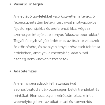
Vásárlói interjúk
A meglévő ügyfelekkel való közvetlen interakció
felbecsülhetetlen betekintést nyújt motivációikba,
fájdalompontjaikba és preferenciáikba. Végezz
személyes interjúkat bizonyos fókuszcsoportokkal!
Tegyél fel nyílt végű kérdéseket az őszinte válaszok
ösztönzésére, és az olyan árnyalt részletek feltárása
érdekében, amelyek a mennyiségi adatokból
esetleg nem kikövetkeztethetők.
Adatelemzés
A mennyiségi adatok felhasználásával
azonosíthatod a célközönségen belüli trendeket és
mintákat. Elemezz olyan mérőszámokat, mint a
webhelyforgalom, az átkattintási és konverziós