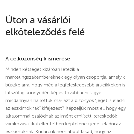
Úton a vásárlói
elköteleződés felé
A célközönség kiismerése
Minden kétséget kizáróan létezik a
marketingszakembereknek egy olyan csoportja, amelyik
büszke arra, hogy még a legfeleslegesebb árucikkeken is
látszólag könnyedén képes továbbadni. Ugye
mindannyian hallottuk már azt a bizonyos “jeget is eladni
az eszkimóknak” kifejezést? Képzeljük most el, hogy egy
alkalommal csalódnak az imént említett kereskedők:
várakozásaikkal ellentétben képtelenek jeget eladni az
eszkimóknak. Kudarcuk nem abból fakad, hogy az