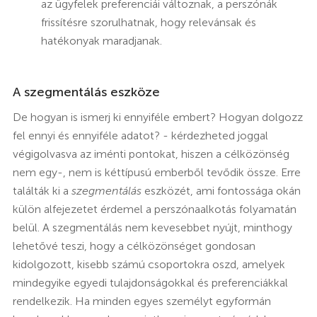
az ügyfelek preferenciái változnak, a perszónák
frissítésre szorulhatnak, hogy relevánsak és
hatékonyak maradjanak.
A szegmentálás eszköze
De hogyan is ismerj ki ennyiféle embert? Hogyan dolgozz
fel ennyi és ennyiféle adatot? - kérdezheted joggal
végigolvasva az iménti pontokat, hiszen a célközönség
nem egy-, nem is kéttípusú emberből tevődik össze. Erre
találták ki a
szegmentálás
eszközét, ami fontossága okán
külön alfejezetet érdemel a perszónaalkotás folyamatán
belül. A szegmentálás nem kevesebbet nyújt, minthogy
lehetővé teszi, hogy a célközönséget gondosan
kidolgozott, kisebb számú csoportokra oszd, amelyek
mindegyike egyedi tulajdonságokkal és preferenciákkal
rendelkezik. Ha minden egyes személyt egyformán