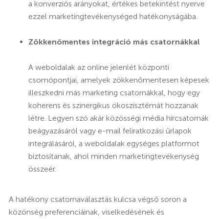
a konverziós arányokat, értékes betekintést nyerve
ezzel marketingtevékenységed hatékonyságába.
Zökkenőmentes integráció más csatornákkal
A weboldalak az online jelenlét központi
csomópontjai, amelyek zökkenőmentesen képesek
illeszkedni más marketing csatornákkal, hogy egy
koherens és szinergikus ökoszisztémát hozzanak
létre. Legyen szó akár közösségi média hírcsatornák
beágyazásáról vagy e-mail feliratkozási űrlapok
integrálásáról, a weboldalak egységes platformot
biztosítanak, ahol minden marketingtevékenység
összeér.
A hatékony csatornaválasztás kulcsa végső soron a
közönség preferenciáinak, viselkedésének és