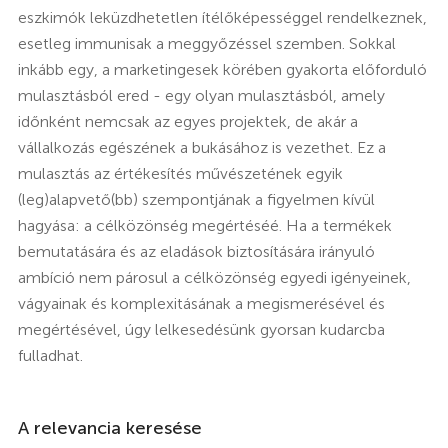
eszkimók leküzdhetetlen ítélőképességgel rendelkeznek,
esetleg immunisak a meggyőzéssel szemben. Sokkal
inkább egy, a marketingesek körében gyakorta előforduló
mulasztásból ered - egy olyan mulasztásból, amely
időnként nemcsak az egyes projektek, de akár a
vállalkozás egészének a bukásához is vezethet. Ez a
mulasztás az értékesítés művészetének egyik
(leg)alapvető(bb) szempontjának a figyelmen kívül
hagyása: a célközönség megértéséé. Ha a termékek
bemutatására és az eladások biztosítására irányuló
ambíció nem párosul a célközönség egyedi igényeinek,
vágyainak és komplexitásának a megismerésével és
megértésével, úgy lelkesedésünk gyorsan kudarcba
fulladhat.
A relevancia keresése