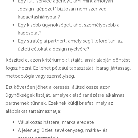
Egy full-service agencyt, ami mint amolyan
„design-gépezet” biztosan nem szenved
kapacitáshiányban?
Egy kisebb ügynökséget, ahol személyesebb a
kapcsolat?
Egy stratégiai partnert, amely segít lefordítani az
üzleti célokat a design nyelvére?
Készítsd el azon kritériumok listáját, amik alapján döntést
fogsz hozni. Ez lehet például tapasztalat, iparági jártasság,
metodológia vagy személyiség.
Ezt követően jöhet a keresés; állítsd össze azon
ügynökségek listáját, amelyek első ránézésre alkalmas
partnernek tűnnek. Ezeknek küldj briefet, mely az
alábbiakat tartalmazhatja:
Vállalkozás háttere, márka eredete
A jelenlegi üzleti tevékenység, márka- és