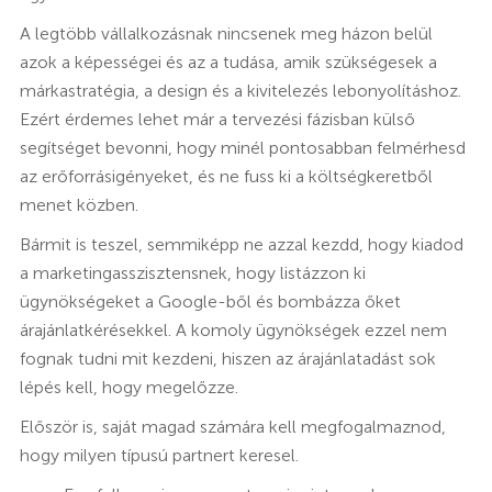
A legtöbb vállalkozásnak nincsenek meg házon belül
azok a képességei és az a tudása, amik szükségesek a
márkastratégia, a design és a kivitelezés lebonyolításhoz.
Ezért érdemes lehet már a tervezési fázisban külső
segítséget bevonni, hogy minél pontosabban felmérhesd
az erőforrásigényeket, és ne fuss ki a költségkeretből
menet közben.
Bármit is teszel, semmiképp ne azzal kezdd, hogy kiadod
a marketingasszisztensnek, hogy listázzon ki
ügynökségeket a Google-ből és bombázza őket
árajánlatkérésekkel. A komoly ügynökségek ezzel nem
fognak tudni mit kezdeni, hiszen az árajánlatadást sok
lépés kell, hogy megelőzze.
Először is, saját magad számára kell megfogalmaznod,
hogy milyen típusú partnert keresel.