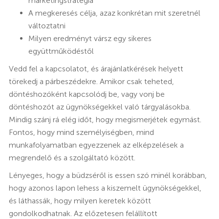
marketingstratégia
A megkeresés célja, azaz konkrétan mit szeretnél
változtatni
Milyen eredményt vársz egy sikeres
együttműködéstől
Vedd fel a kapcsolatot, és árajánlatkérések helyett
törekedj a párbeszédekre. Amikor csak teheted,
döntéshozóként kapcsolódj be, vagy vonj be
döntéshozót az ügynökségekkel való tárgyalásokba.
Mindig szánj rá elég időt, hogy megismerjétek egymást.
Fontos, hogy mind személyiségben, mind
munkafolyamatban egyezzenek az elképzelések a
megrendelő és a szolgáltató között.
Lényeges, hogy a büdzséről is essen szó minél korábban,
hogy azonos lapon lehess a kiszemelt ügynökségekkel,
és láthassák, hogy milyen keretek között
gondolkodhatnak. Az előzetesen felállított