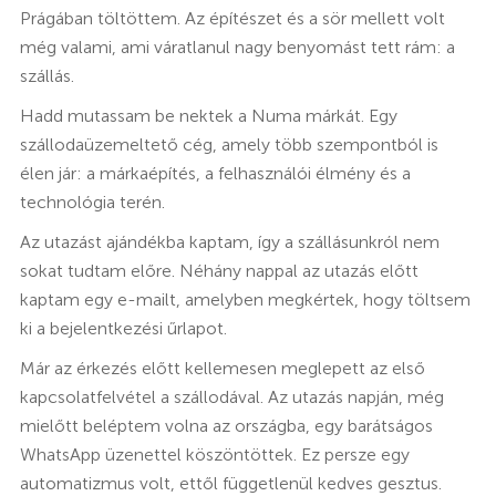
Prágában töltöttem. Az építészet és a sör mellett volt
még valami, ami váratlanul nagy benyomást tett rám: a
szállás.
Hadd mutassam be nektek a Numa márkát. Egy
szállodaüzemeltető cég, amely több szempontból is
élen jár: a márkaépítés, a felhasználói élmény és a
technológia terén.
Az utazást ajándékba kaptam, így a szállásunkról nem
sokat tudtam előre. Néhány nappal az utazás előtt
kaptam egy e-mailt, amelyben megkértek, hogy töltsem
ki a bejelentkezési űrlapot.
Már az érkezés előtt kellemesen meglepett az első
kapcsolatfelvétel a szállodával. Az utazás napján, még
mielőtt beléptem volna az országba, egy barátságos
WhatsApp üzenettel köszöntöttek. Ez persze egy
automatizmus volt, ettől függetlenül kedves gesztus.