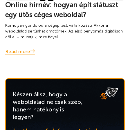
Online hírnév: hogyan épít státuszt
egy ütős céges weboldal?
Komolyan gondolod a cégépítést, vállalkozást? Akkor a
weboldalad se tűnhet amatőrnek. Az első benyomás digitálisan
dől el – mutatjuk, mire figyelj.
Read more
Készen állsz, hogy a
weboldalad ne csak szép,
hanem hatékony is
legyen?