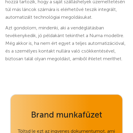
hozzá tartozik, hogy a saját szálláshelyek üzemeltetésén
túl más láncok számára is elérhetővé teszik integrált,
automatizált technológiai megoldásukat.
Azt gondolom, mindenki, aki a vendéglátásban
tevékenykedik, jó példakánt tekinthet a Numa modellre.
Még akkor is, ha nem ért egyet a teljes automatizációval,
és a személyes kontakt nullára való csökkentésével,
biztosan talál olyan megoldást, amiből ihletet meríthet.
Brand munkafüzet
Töltsd le ezt az ingyenes dokumentumot, ami