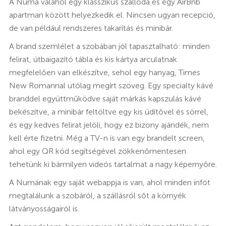
A Numa valahol egy klasszikus szálloda és egy AirBnb
apartman között helyezkedik el. Nincsen ugyan recepció,
de van például rendszeres takarítás és minibár.
A brand szemlélet a szobában jól tapasztalható: minden
felirat, útbaigazító tábla és kis kártya arculatnak
megfelelően van elkészítve, sehol egy hanyag, Times
New Romannal utólag megírt szöveg. Egy specialty kávé
branddel együttműködve saját márkás kapszulás kávé
bekészítve, a minibár feltöltve egy kis üdítővel és sörrel,
és egy kedves felirat jelöli, hogy ez bizony ajándék, nem
kell érte fizetni. Még a TV-n is van egy brandelt screen,
ahol egy QR kód segítségével zökkenőmentesen
tehetünk ki bármilyen videós tartalmat a nagy képernyőre.
A Numának egy saját webappja is van, ahol minden infót
megtalálunk a szobáról, a szállásról sőt a környék
látványosságairól is.