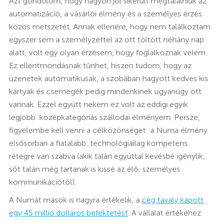
Azt gondolom, hogy nagyon jól sikerült megtalálniuk az
automatizáció, a vásárlói élmény és a személyes érzés
közös metszetét. Annak ellenére, hogy nem találkoztam
egyszer sem a személyzettel az ott töltött néhány nap
alatt, volt egy olyan érzésem, hogy foglalkoznak velem.
Ez ellentmondásnak tűnhet, hiszen tudom, hogy az
üzenetek automatikusak, a szobában hagyott kedves kis
kártyák és csemegék pedig mindenkinek ugyanúgy ott
vannak. Ezzel együtt nekem ez volt az eddigi egyik
legjobb középkategóriás szállodai élményem. Persze,
figyelembe kell venni a célközönséget: a Numa élmény
elsősorban a fiatalabb, technológiailag kompetens
rétegre van szabva (akik talán egyúttal kevésbé igénylik,
sőt talán még tartanak is kissé az élő, személyes
kommunikációtól).
A Numát mások is nagyra értékelik, a
cég tavaly kapott
egy 45 millió dolláros befektetést
. A vállalat értékéhez