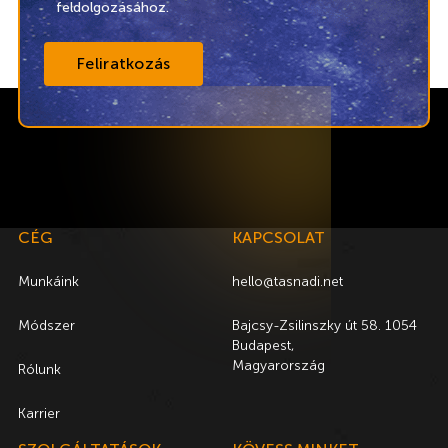
feldolgozásához.
CÉG
KAPCSOLAT
Munkáink
hello@tasnadi.net
Módszer
Bajcsy-Zsilinszky út 58. 1054
Budapest,
Magyarország
Rólunk
Karrier