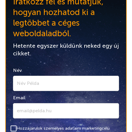
Iratkozz fel és mutatjuk,
hogyan hozhatod ki a
legtöbbet a céges
weboldaladból.
Hetente egyszer küldünk neked egy új
cikket.
Név
Email
Hozzájárulok személyes adataim marketingcélú